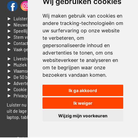
Wij gebruiken cookies
Wij maken gebruik van cookies en
► Luisteren naar Jouwradio
andere tracking-technologieën om
► Nieuws
uw surfervaring op onze website
► Speellijst
► Stem voor de Dag top 3
te verbeteren, om
► Contacteer ons
gepersonaliseerde inhoud en
► Vaak gestelde vragen
advertenties te tonen, om ons
► Livestream informatie
websiteverkeer te analyseren en
► Muziek opzoeken
om te begrijpen waar onze
► Vlaamse 100 Aller tijden
bezoekers vandaan komen.
► De 50 beste van...
► Adverteren op Jouwradio
► Cookie voorkeuren wijzigen
Ik ga akkoord
► Privacyinformatie
Ik weiger
Luister nu naar Jouwradio! De beste Nederlandstalige muziek
uit de lage landen hoor je hier al 20 jaar. In digitale kwaliteit op je
Wijzig mijn voorkeuren
laptop, tablet of smartphone.