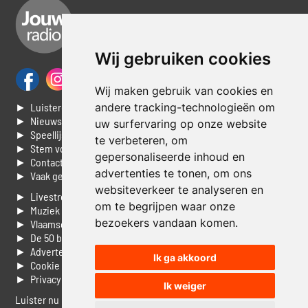
Wij gebruiken cookies
Wij maken gebruik van cookies en
andere tracking-technologieën om
► Luisteren naar Jouwradio
► Nieuws
uw surfervaring op onze website
► Speellijst
te verbeteren, om
► Stem voor de Dag top 3
gepersonaliseerde inhoud en
► Contacteer ons
advertenties te tonen, om ons
► Vaak gestelde vragen
websiteverkeer te analyseren en
► Livestream informatie
om te begrijpen waar onze
► Muziek opzoeken
bezoekers vandaan komen.
► Vlaamse 100 Aller tijden
► De 50 beste van...
► Adverteren op Jouwradio
Ik ga akkoord
► Cookie voorkeuren wijzigen
► Privacyinformatie
Ik weiger
Luister nu naar Jouwradio! De beste Nederlandstalige muziek