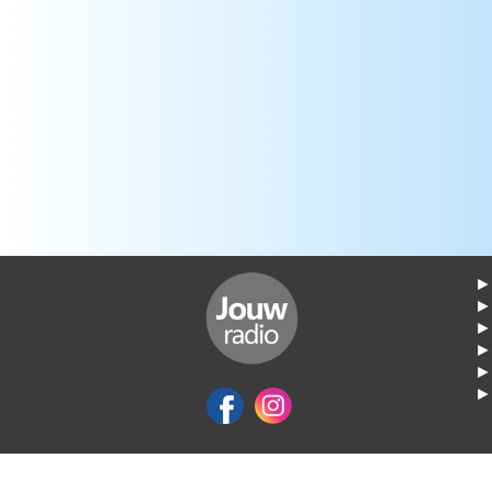
Van Roozendaal
PVHS
Marcel De Groot
Telkens weer
Marcel De Groot
Vrede