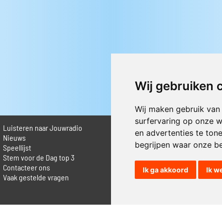
Marcel
Van Roozendaal
2008
2008
Slaap j
Randy
Paul De Leeuw en Marcel De
Tsjech
Groot
1992
2014
Vanmor
Thorbeckeplein
Marcel De Groot en Maarten
Marcel
Wij gebruiken 
Van Roozendaal
1995
2008
Wil je
Waar
Wij maken gebruik van
surfervaring op onze w
en advertenties te ton
begrijpen waar onze b
Ik ga akkoord
Ik w