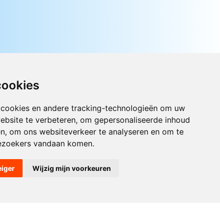
 De Groot
1993
e al
ov (Musical)
1991
gen vloog ze nog
 De Groot
cookies
1996
 dat nooit meer doen
 cookies en andere tracking-technologieën om uw
ebsite te verbeteren, om gepersonaliseerde inhoud
en, om ons websiteverkeer te analyseren en om te
ezoekers vandaan komen.
eiger
Wijzig mijn voorkeuren