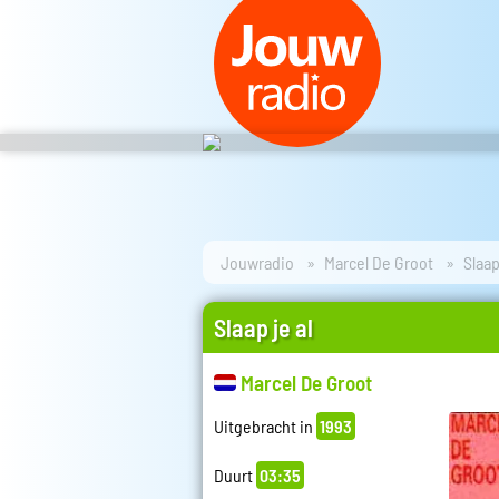
Jouwradio
Marcel De Groot
Slaap
Slaap je al
Marcel De Groot
Uitgebracht in
1993
Duurt
03:35