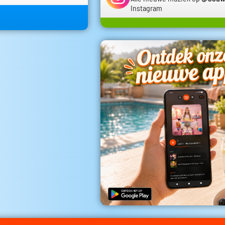
Sociale media
Facebook
Volg
Jouwradio
op Facebook
Instagram
Alle nieuwe muziek op
@Jouw
Instagram