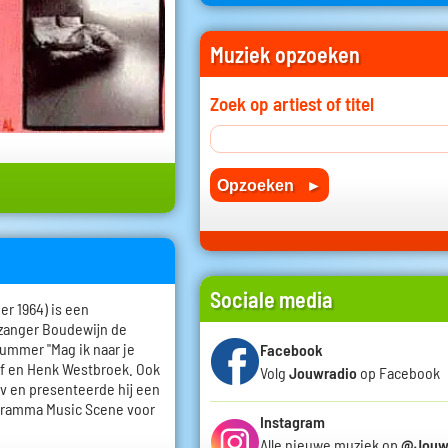
dadelijk
►
Dana Winner
De stilte van de stad
daarna
►
La Esterella
Oh lieve Vrouwetoren
Complete speellijst ►
Meest gedraaid ►
De 50 beste van... ►
r 1964) is een
 zanger Boudewijn de
nummer "Mag ik naar je
lf en Henk Westbroek. Ook
Muziek opzoeken
ov en presenteerde hij een
ogramma Music Scene voor
Zoek op artiest of titel