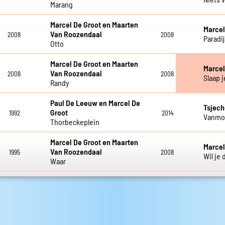
Marcel De Groot en Maarten
Bart H
Van Roozendaal
Groot
1993
2008
Geluk
Heb jij
Marcel De Groot
Marcel
2001
2001
Ik ben je kwijt
Ik wil b
Sabien
Marcel De Groot
Groot
2001
1995
Is dit het nou
Is het 
Marcel De Groot
Marcel
2001
1995
Knijp me
Kringen
Marcel De Groot en Maarten
Marcel
Van Roozendaal
1995
2008
Niets 
Marang
Marcel De Groot en Maarten
Marcel
Van Roozendaal
2008
2008
Paradij
Otto
Marcel De Groot en Maarten