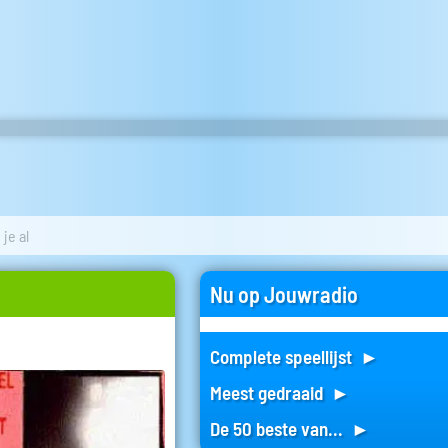
 je al
Nu op Jouwradio
Jouwradio's muziekmix
nu
►
Alexander Klerx
Leugenaar