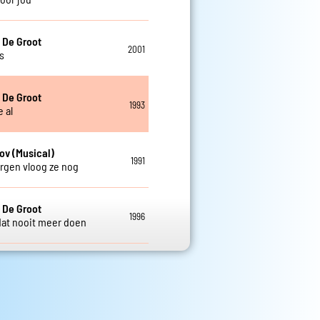
erman en Marcel De
2019
 dat ook
 De Groot
1992
ij jou zijn
 Tiels en Marcel De
2016
dit nu
 De Groot
1992
 in de rivier
 De Groot
2001
voor jou
 De Groot
2001
s