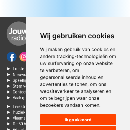
Wij gebruiken cookies
Wij maken gebruik van cookies en
andere tracking-technologieën om
uw surfervaring op onze website
► Luisteren naar Jouwradio
te verbeteren, om
► Nieuws
gepersonaliseerde inhoud en
► Speellijst
advertenties te tonen, om ons
► Stem voor de Dag top 3
websiteverkeer te analyseren en
► Contacteer ons
► Vaak gestelde vragen
om te begrijpen waar onze
bezoekers vandaan komen.
► Livestream informatie
► Muziek opzoeken
► Vlaamse 100 Aller tijden
Ik ga akkoord
► De 50 beste van...
► Adverteren op Jouwradio