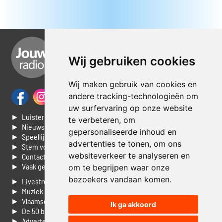
Wij gebruiken cookies
Wij maken gebruik van cookies en
andere tracking-technologieën om
uw surfervaring op onze website
► Luisteren naar Jouwradio
te verbeteren, om
► Nieuws
gepersonaliseerde inhoud en
► Speellijst
advertenties te tonen, om ons
► Stem voor de Dag top 3
websiteverkeer te analyseren en
► Contacteer ons
► Vaak gestelde vragen
om te begrijpen waar onze
bezoekers vandaan komen.
► Livestream informatie
► Muziek opzoeken
► Vlaamse 100 Aller tijden
Ik ga akkoord
► De 50 beste van...
► Adverteren op Jouwradio