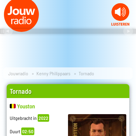
Jouwradio
Kenny Philippaars
Tornado
Tornado
Youston
Uitgebracht in
2022
Duurt
02:50