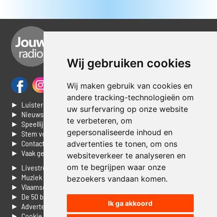
Wij gebruiken cookies
Wij maken gebruik van cookies en
andere tracking-technologieën om
► Luisteren naar Jouwradio
uw surfervaring op onze website
► Nieuws
te verbeteren, om
► Speellijst
gepersonaliseerde inhoud en
► Stem voor de Dag top 3
► Contacteer ons
advertenties te tonen, om ons
► Vaak gestelde vragen
websiteverkeer te analyseren en
om te begrijpen waar onze
► Livestream informatie
► Muziek opzoeken
bezoekers vandaan komen.
► Vlaamse 100 Aller tijden
► De 50 beste van...
Ik ga akkoord
► Adverteren op Jouwradio
► Cookie voorkeuren wijzigen