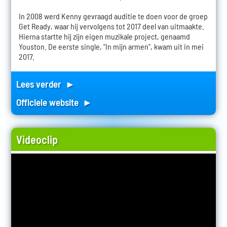
In 2008 werd Kenny gevraagd auditie te doen voor de groep
Get Ready, waar hij vervolgens tot 2017 deel van uitmaakte.
Hierna startte hij zijn eigen muzikale project, genaamd
Youston. De eerste single, "In mijn armen", kwam uit in mei
2017.
Lees verder ►
Officiele website ►
Videoclip