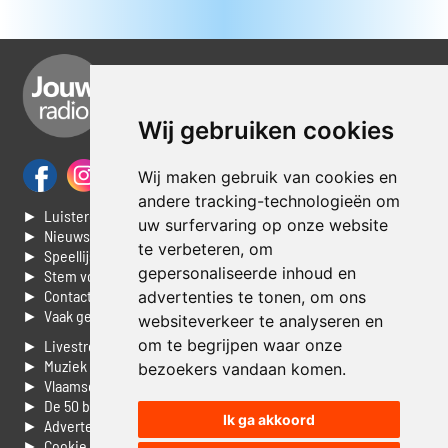
Wij gebruiken cookies
Wij maken gebruik van cookies en
andere tracking-technologieën om
► Luisteren naar Jouwradio
uw surfervaring op onze website
► Nieuws
te verbeteren, om
► Speellijst
gepersonaliseerde inhoud en
► Stem voor de Dag top 3
► Contacteer ons
advertenties te tonen, om ons
► Vaak gestelde vragen
websiteverkeer te analyseren en
om te begrijpen waar onze
► Livestream informatie
► Muziek opzoeken
bezoekers vandaan komen.
► Vlaamse 100 Aller tijden
► De 50 beste van...
Ik ga akkoord
► Adverteren op Jouwradio
► Cookie voorkeuren wijzigen