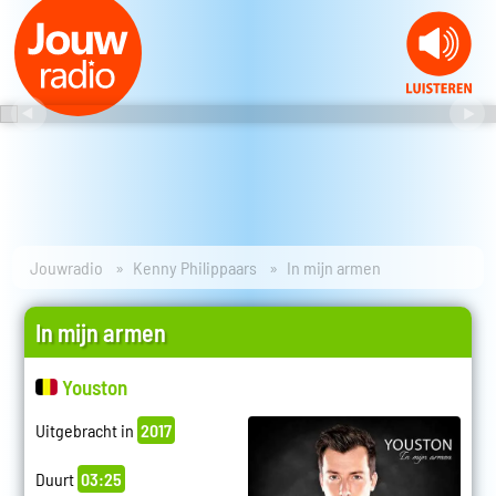
Jouwradio
Kenny Philippaars
In mijn armen
In mijn armen
Youston
Uitgebracht in
2017
Duurt
03:25