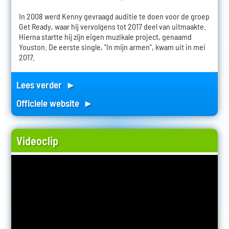
In 2008 werd Kenny gevraagd auditie te doen voor de groep
Get Ready, waar hij vervolgens tot 2017 deel van uitmaakte.
Hierna startte hij zijn eigen muzikale project, genaamd
Youston. De eerste single, "In mijn armen", kwam uit in mei
2017.
Lees verder ►
Officiele website ►
Videoclip