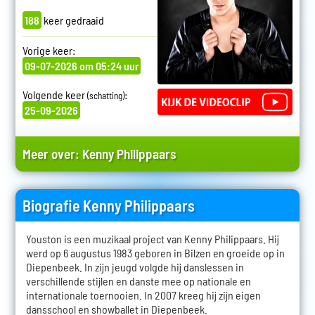
188
keer gedraaid
Vorige keer:
09-07-2026 om 05:24 uur
Volgende keer
:
(schatting)
25-09-2026
Meer over:
Kenny Philippaars
Biografie Kenny Philippaars
Youston is een muzikaal project van Kenny Philippaars. Hij
werd op 6 augustus 1983 geboren in Bilzen en groeide op in
Diepenbeek. In zijn jeugd volgde hij danslessen in
verschillende stijlen en danste mee op nationale en
internationale toernooien. In 2007 kreeg hij zijn eigen
dansschool en showballet in Diepenbeek.