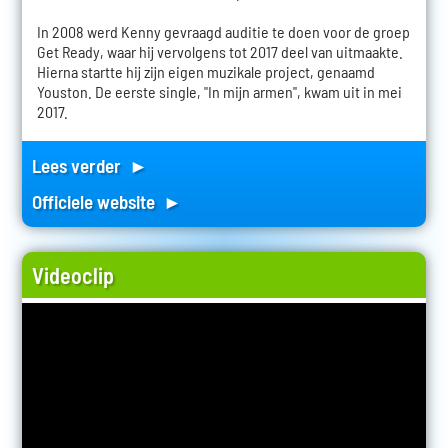
In 2008 werd Kenny gevraagd auditie te doen voor de groep
Get Ready, waar hij vervolgens tot 2017 deel van uitmaakte.
Hierna startte hij zijn eigen muzikale project, genaamd
Youston. De eerste single, "In mijn armen", kwam uit in mei
2017.
Lees verder ►
Officiele website ►
Videoclip