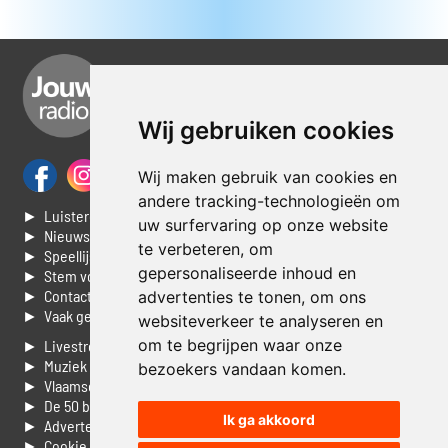
Wij gebruiken cookies
Wij maken gebruik van cookies en
andere tracking-technologieën om
► Luisteren naar Jouwradio
uw surfervaring op onze website
► Nieuws
te verbeteren, om
► Speellijst
gepersonaliseerde inhoud en
► Stem voor de Dag top 3
► Contacteer ons
advertenties te tonen, om ons
► Vaak gestelde vragen
websiteverkeer te analyseren en
om te begrijpen waar onze
► Livestream informatie
► Muziek opzoeken
bezoekers vandaan komen.
► Vlaamse 100 Aller tijden
► De 50 beste van...
Ik ga akkoord
► Adverteren op Jouwradio
► Cookie voorkeuren wijzigen