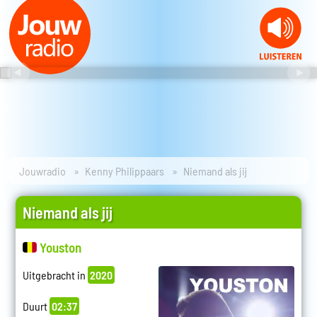
Jouwradio
Kenny Philippaars
Niemand als jij
Niemand als jij
Youston
Uitgebracht in
2020
Duurt
02:37