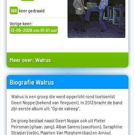
166
keer gedraaid
Vorige keer:
13-05-2026 om 01:51 uur
Meer over:
Walrus
Biografie Walrus
Walrus is een groep die werd opgericht rond toetsenist
Geert Noppe (bekend van Yevgueni). In 2013 bracht de band
zijn eerste album uit: "Op de valreep".
De groep bestaat naast Geert Noppe ook uit Pieter
Peirsman (gitaar, zang), Alban Sarens (saxofoon), Seraphine
Stragier (cello), Maarten Van Mieghem (bas) en Arnout