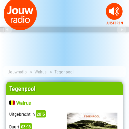
Jouwradio
Walrus
Tegenpool
Tegenpool
Walrus
Uitgebracht in
2015
Duurt
03:18