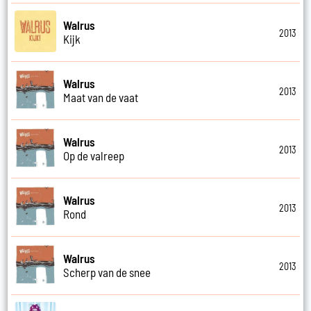
Walrus
2013
Kijk
Walrus
2013
Maat van de vaat
Walrus
2013
Op de valreep
Walrus
2013
Rond
Walrus
2013
Scherp van de snee