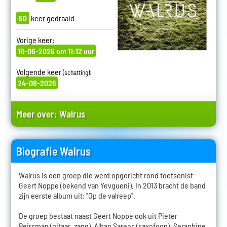
60
keer gedraaid
Vorige keer:
10-06-2026 om 11:12 uur
Volgende keer
:
(schatting)
24-08-2026
Meer over:
Walrus
Biografie Walrus
Walrus is een groep die werd opgericht rond toetsenist
Geert Noppe (bekend van Yevgueni). In 2013 bracht de band
zijn eerste album uit: "Op de valreep".
De groep bestaat naast Geert Noppe ook uit Pieter
Peirsman (gitaar, zang), Alban Sarens (saxofoon), Seraphine