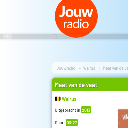
Jouwradio
Walrus
Maat van de v
Maat van de vaat
Walrus
Uitgebracht in
2013
Duurt
03:27