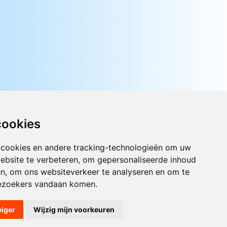
cookies
 cookies en andere tracking-technologieën om uw
Luister nu naar Jouwradio! De beste
ebsite te verbeteren, om gepersonaliseerde inhoud
Nederlandstalige muziek uit de lage
en, om ons websiteverkeer te analyseren en om te
landen hoor je hier al 20 jaar. In
ezoekers vandaan komen.
digitale kwaliteit op je laptop, tablet
of smartphone.
eiger
Wijzig mijn voorkeuren