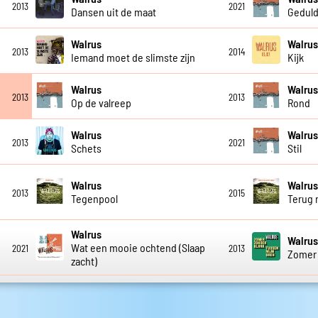
2013
2021
Dansen uit de maat
Gedul
Walrus
Walru
2013
2014
Iemand moet de slimste zijn
Kijk
Walrus
Walru
2013
2013
Op de valreep
Rond
Walrus
Walru
2013
2021
Schets
Stil
Walrus
Walru
2013
2015
Tegenpool
Terug 
Walrus
Walru
Wat een mooie ochtend (Slaap
2021
2013
Zomer 
zacht)