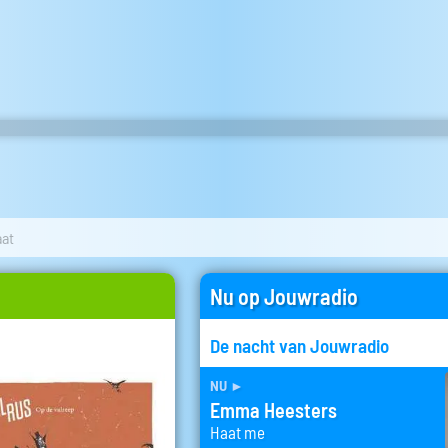
aat
Nu op Jouwradio
De nacht van Jouwradio
nu
►
Emma Heesters
Haat me