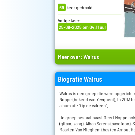
69
keer gedraaid
Vorige keer:
25-08-2025 om 04:11 uur
Meer over:
Walrus
Biografie Walrus
Walrus is een groep die werd opgericht 
Noppe (bekend van Yevgueni). In 2013 br
album uit: "Op de valreep".
De groep bestaat naast Geert Noppe ook
(gitaar, zang), Alban Sarens (saxofoon), S
Maarten Van Mieghem (bas) en Arnout He