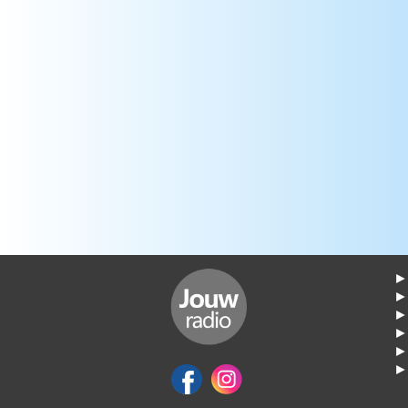
► 
►
► 
► 
► 
► 