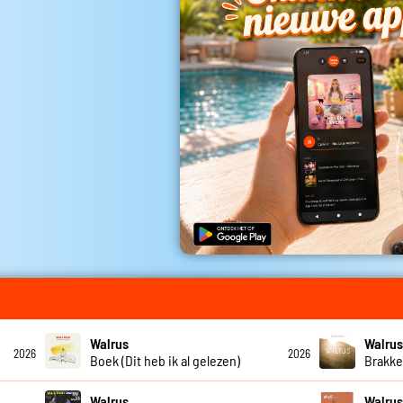
Walrus
Walru
2026
2026
Boek (Dit heb ik al gelezen)
Brakke
Walrus
Walru