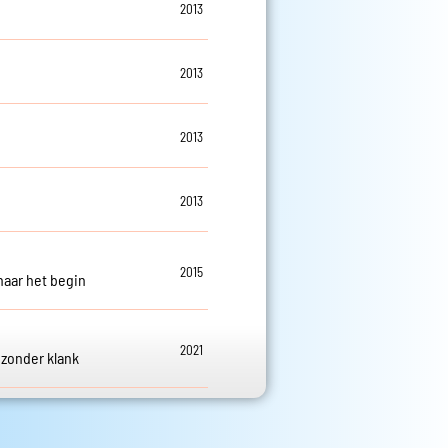
2013
d
s
2013
s
2013
s
2013
s
2015
naar het begin
s
2021
zonder klank