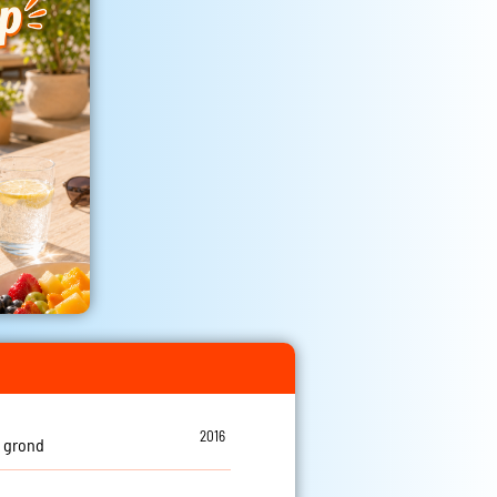
s
2016
 grond
s