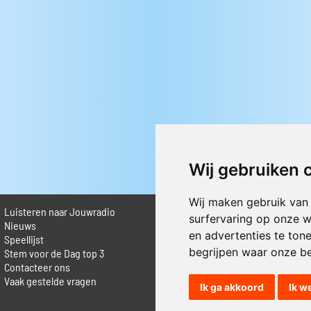
Wij gebruiken 
Wij maken gebruik van
Luisteren naar Jouwradio
► Livestream informatie
surfervaring op onze w
 Nieuws
► Muziek opzoeken
en advertenties te ton
Speellijst
► Vlaamse 100 Aller tijden
begrijpen waar onze b
Stem voor de Dag top 3
► De 50 beste van...
Contacteer ons
► Adverteren op Jouwradio
Vaak gestelde vragen
► Cookie voorkeuren wijzigen
Ik ga akkoord
Ik w
► Privacyinformatie