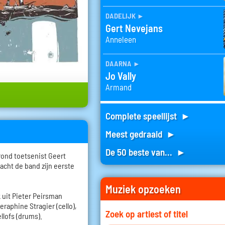
dadelijk
►
Gert Nevejans
Anneleen
daarna
►
Jo Vally
Armand
Complete speellijst ►
Meest gedraaid ►
De 50 beste van... ►
rond toetsenist Geert
acht de band zijn eerste
Muziek opzoeken
 uit Pieter Peirsman
eraphine Stragier (cello),
Zoek op artiest of titel
llofs (drums).