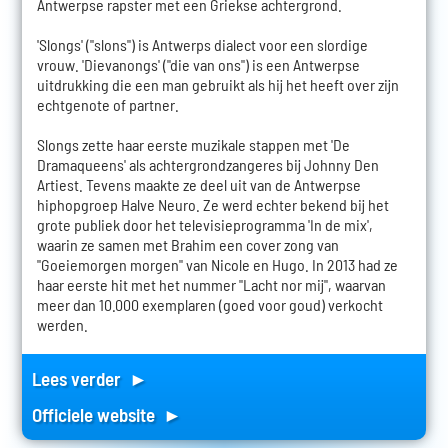
Antwerpse rapster met een Griekse achtergrond.
'Slongs' ("slons") is Antwerps dialect voor een slordige
vrouw. 'Dievanongs' ("die van ons") is een Antwerpse
uitdrukking die een man gebruikt als hij het heeft over zijn
echtgenote of partner.
Slongs zette haar eerste muzikale stappen met 'De
Dramaqueens' als achtergrondzangeres bij Johnny Den
Artiest. Tevens maakte ze deel uit van de Antwerpse
hiphopgroep Halve Neuro. Ze werd echter bekend bij het
grote publiek door het televisieprogramma 'In de mix',
waarin ze samen met Brahim een cover zong van
"Goeiemorgen morgen" van Nicole en Hugo. In 2013 had ze
haar eerste hit met het nummer "Lacht nor mij", waarvan
meer dan 10.000 exemplaren (goed voor goud) verkocht
werden.
Lees verder ►
Officiele website ►