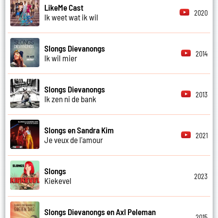
LikeMe Cast
2020
Ik weet wat ik wil
Slongs Dievanongs
2014
Ik wil mier
Slongs Dievanongs
2013
Ik zen ni de bank
Slongs en Sandra Kim
2021
Je veux de l'amour
Slongs
2023
Kiekevel
Slongs Dievanongs en Axl Peleman
2015