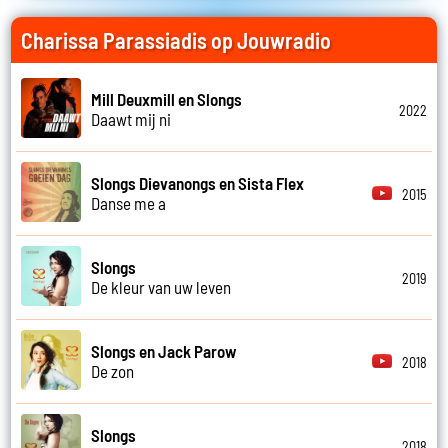
Charissa Parassiadis op Jouwradio
Mill Deuxmill en Slongs
2022
Daawt mij ni
Slongs Dievanongs en Sista Flex
2015
Danse me a
Slongs
2019
De kleur van uw leven
Slongs en Jack Parow
2018
De zon
Slongs
2018