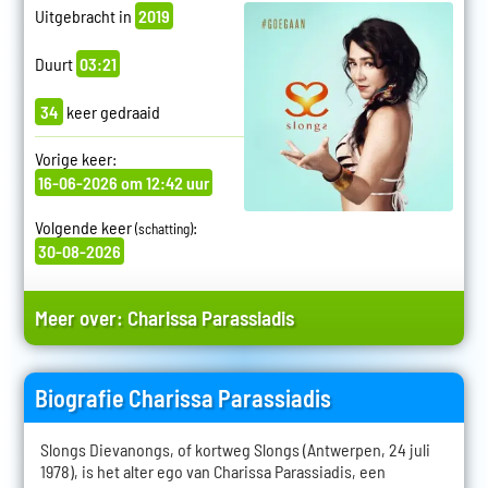
Uitgebracht in
2019
Duurt
03:21
34
keer gedraaid
Vorige keer:
16-06-2026 om 12:42 uur
Volgende keer
:
(schatting)
30-08-2026
Meer over:
Charissa Parassiadis
Biografie Charissa Parassiadis
Slongs Dievanongs, of kortweg Slongs (Antwerpen, 24 juli
1978), is het alter ego van Charissa Parassiadis, een