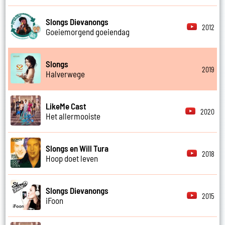
Slongs Dievanongs
2012
Goeiemorgend goeiendag
Slongs
2019
Halverwege
LikeMe Cast
2020
Het allermooiste
Slongs en Will Tura
2018
Hoop doet leven
Slongs Dievanongs
2015
iFoon