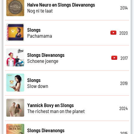
Halve Neuro en Slongs Dievanongs
2014
Nog ni te laat
Slongs
2020
Pachamama
Slongs Dievanongs
2017
Schoene joenge
Slongs
2019
Slow down
Yannick Bovy en Slongs
2024
The richest man on the planet
Slongs Dievanongs
2015