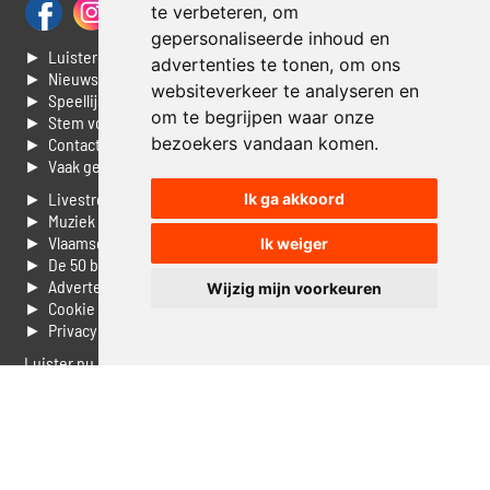
te verbeteren, om
gepersonaliseerde inhoud en
► Luisteren naar Jouwradio
advertenties te tonen, om ons
► Nieuws
websiteverkeer te analyseren en
► Speellijst
om te begrijpen waar onze
► Stem voor de Dag top 3
bezoekers vandaan komen.
► Contacteer ons
► Vaak gestelde vragen
► Livestream informatie
Ik ga akkoord
► Muziek opzoeken
► Vlaamse 100 Aller tijden
Ik weiger
► De 50 beste van...
► Adverteren op Jouwradio
Wijzig mijn voorkeuren
► Cookie voorkeuren wijzigen
► Privacyinformatie
Luister nu naar Jouwradio! De beste Nederlandstalige muziek
uit de lage landen hoor je hier al 20 jaar. In digitale kwaliteit op je
laptop, tablet of smartphone.
© Jouwradio 2006 - 2026 - alle rechten voorbehouden.