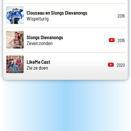
Clouseau en Slongs Dievanongs
2016
Wispelturig
Slongs Dievanongs
2015
Zeven zonden
LikeMe Cast
2020
Zie ze doen