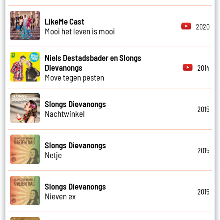
LikeMe Cast
2020
Mooi het leven is mooi
Niels Destadsbader en Slongs
Dievanongs
2014
Move tegen pesten
Slongs Dievanongs
2015
Nachtwinkel
Slongs Dievanongs
2015
Netje
Slongs Dievanongs
2015
Nieven ex