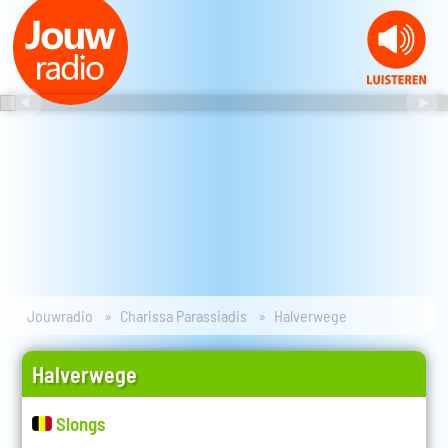
Jouwradio
Charissa Parassiadis
Halverwege
Halverwege
Slongs