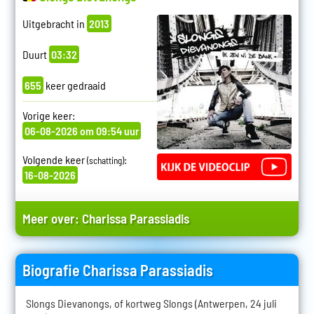
Uitgebracht in
2013
Duurt
03:32
655
keer gedraaid
Vorige keer:
06-08-2026 om 09:54 uur
Volgende keer
:
(schatting)
16-08-2026
Meer over:
Charissa Parassiadis
Biografie Charissa Parassiadis
Slongs Dievanongs, of kortweg Slongs (Antwerpen, 24 juli