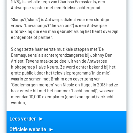
1978), is het alter ego van Charissa Parassiadis, een
Antwerpse rapster met een Griekse achtergrond.
'Slongs' ("slons") is Antwerps dialect voor een slordige
vrouw. 'Dievanongs' ("die van ons") is een Antwerpse
uitdrukking die een man gebruikt als hij het heeft over zijn
echtgenote of partner.
Slongs zette haar eerste muzikale stappen met 'De
Dramaqueens' als achtergrondzangeres bij Johnny Den
Artiest. Tevens maakte ze deel uit van de Antwerpse
hiphopgroep Halve Neuro. Ze werd echter bekend bij het
grote publiek door het televisieprogramma 'In de mix',
waarin ze samen met Brahim een cover zong van
"Goeiemorgen morgen" van Nicole en Hugo. In 2013 had ze
haar eerste hit met het nummer "Lacht nor mij", waarvan
meer dan 10.000 exemplaren (goed voor goud) verkocht
werden.
Lees verder ►
Officiele website ►