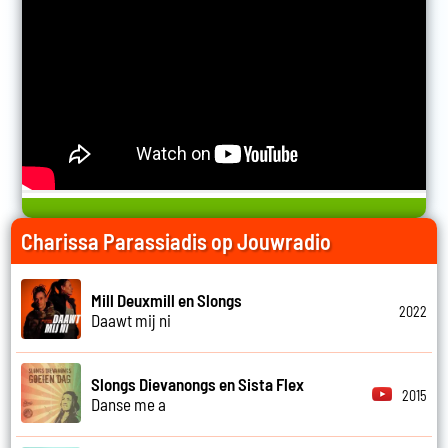
Charissa Parassiadis op Jouwradio
Mill Deuxmill en Slongs
2022
Daawt mij ni
Slongs Dievanongs en Sista Flex
2015
Danse me a