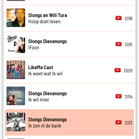
Slongs en Will Tura
2018
Hoop doet leven
Slongs Dievanongs
2015
iFoon
LikeMe Cast
2020
Ik weet wat ik wil
Slongs Dievanongs
2014
Ik wil mier
Slongs Dievanongs
2013
Ik zen ni de bank