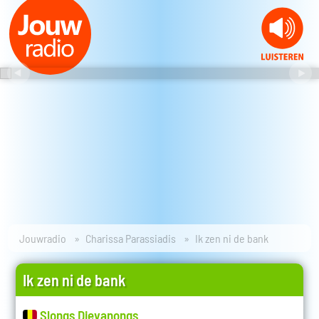
Jouwradio
Charissa Parassiadis
Ik zen ni de bank
Ik zen ni de bank
Slongs Dievanongs