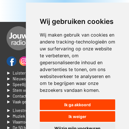
Wij gebruiken cookies
Wij maken gebruik van cookies en
andere tracking-technologieën om
uw surfervaring op onze website
te verbeteren, om
gepersonaliseerde inhoud en
advertenties te tonen, om ons
► Luisteren naar Jouwradio
websiteverkeer te analyseren en
► Nieuws
om te begrijpen waar onze
► Speellijst
► Stem voor de Dag top 3
bezoekers vandaan komen.
► Contacteer ons
► Vaak gestelde vragen
Ik ga akkoord
► Livestream informatie
► Muziek opzoeken
Ik weiger
► Vlaamse 100 Aller tijden
► De 50 beste van...
Wijzig mijn voorkeuren