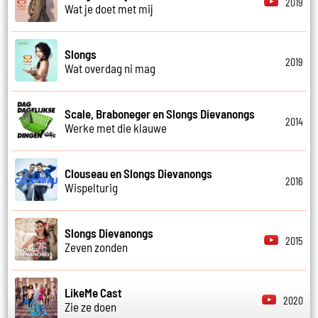
2019
Wat je doet met mij
Slongs
2019
Wat overdag ni mag
Scale, Braboneger en Slongs Dievanongs
2014
Werke met die klauwe
Clouseau en Slongs Dievanongs
2016
Wispelturig
Slongs Dievanongs
2015
Zeven zonden
LikeMe Cast
2020
Zie ze doen