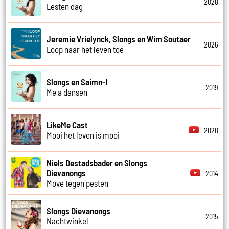
2020
Lesten dag
Jeremie Vrielynck, Slongs en Wim Soutaer
2026
Loop naar het leven toe
Slongs en Saimn-I
2019
Me a dansen
LikeMe Cast
2020
Mooi het leven is mooi
Niels Destadsbader en Slongs
Dievanongs
2014
Move tegen pesten
Slongs Dievanongs
2015
Nachtwinkel