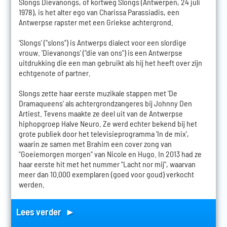
Slongs Dievanongs, of kortweg Slongs (Antwerpen, 24 juli
1978), is het alter ego van Charissa Parassiadis, een
Antwerpse rapster met een Griekse achtergrond.
'Slongs' ("slons") is Antwerps dialect voor een slordige
vrouw. 'Dievanongs' ("die van ons") is een Antwerpse
uitdrukking die een man gebruikt als hij het heeft over zijn
echtgenote of partner.
Slongs zette haar eerste muzikale stappen met 'De
Dramaqueens' als achtergrondzangeres bij Johnny Den
Artiest. Tevens maakte ze deel uit van de Antwerpse
hiphopgroep Halve Neuro. Ze werd echter bekend bij het
grote publiek door het televisieprogramma 'In de mix',
waarin ze samen met Brahim een cover zong van
"Goeiemorgen morgen" van Nicole en Hugo. In 2013 had ze
haar eerste hit met het nummer "Lacht nor mij", waarvan
meer dan 10.000 exemplaren (goed voor goud) verkocht
werden.
Lees verder ►