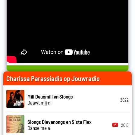
Charissa Parassiadis op Jouwradio
Mill Deuxmill en Slongs
2022
Daawt mij ni
Slongs Dievanongs en Sista Flex
2015
Danse me a