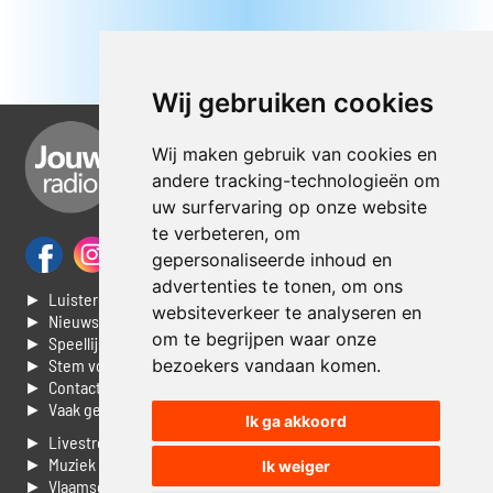
Wij gebruiken cookies
Wij maken gebruik van cookies en
andere tracking-technologieën om
uw surfervaring op onze website
te verbeteren, om
gepersonaliseerde inhoud en
advertenties te tonen, om ons
► Luisteren naar Jouwradio
websiteverkeer te analyseren en
► Nieuws
om te begrijpen waar onze
► Speellijst
bezoekers vandaan komen.
► Stem voor de Dag top 3
► Contacteer ons
► Vaak gestelde vragen
Ik ga akkoord
► Livestream informatie
► Muziek opzoeken
Ik weiger
► Vlaamse 100 Aller tijden