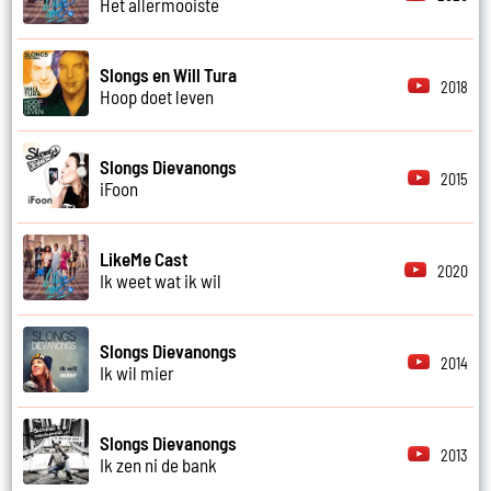
Het allermooiste
Slongs en Will Tura
2018
Hoop doet leven
Slongs Dievanongs
2015
iFoon
LikeMe Cast
2020
Ik weet wat ik wil
Slongs Dievanongs
2014
Ik wil mier
Slongs Dievanongs
2013
Ik zen ni de bank