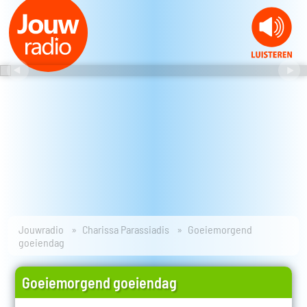
Jouwradio
Charissa Parassiadis
Goeiemorgend
goeiendag
Goeiemorgend goeiendag