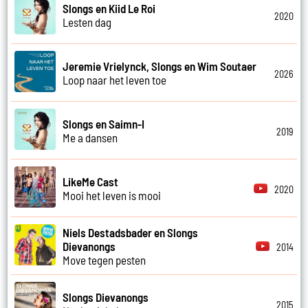
Slongs en Kiid Le Roi
2020
Lesten dag
Jeremie Vrielynck, Slongs en Wim Soutaer
2026
Loop naar het leven toe
Slongs en Saimn-I
2019
Me a dansen
LikeMe Cast
2020
Mooi het leven is mooi
Niels Destadsbader en Slongs
Dievanongs
2014
Move tegen pesten
Slongs Dievanongs
2015