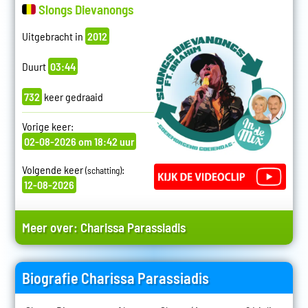
Slongs Dievanongs
Uitgebracht in
2012
Duurt
03:44
732
keer gedraaid
Vorige keer:
02-08-2026 om 18:42 uur
Volgende keer
:
(schatting)
12-08-2026
Meer over:
Charissa Parassiadis
Biografie Charissa Parassiadis