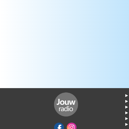
► 
►
► 
► 
► 
► 