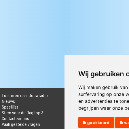
Wij gebruiken 
Wij maken gebruik van
surfervaring op onze w
Luisteren naar Jouwradio
► Livestream informatie
 Nieuws
► Muziek opzoeken
en advertenties te ton
Speellijst
► Vlaamse 100 Aller tijden
begrijpen waar onze b
Stem voor de Dag top 3
► De 50 beste van...
Contacteer ons
► Adverteren op Jouwradio
Ik ga akkoord
Ik w
Vaak gestelde vragen
► Cookie voorkeuren wijzigen