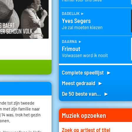
dadelijk
►
Yves Segers
Je zal moeten kiezen
daarna
►
Frimout
Volwassen word ik nooit
Complete speellijst ►
Meest gedraaid ►
De 50 beste van... ►
nde tot zijn tweede
 met zijn familie naar
Muziek opzoeken
 14 was, trok het gezin
wonen.
Zoek op artiest of titel