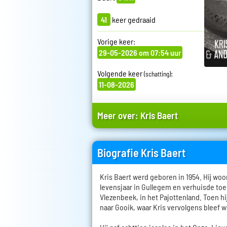
41
keer gedraaid
Vorige keer:
29-05-2026 om 07:54 uur
Volgende keer
:
(schatting)
11-08-2026
Meer over:
Kris Baert
Biografie Kris Baert
Kris Baert werd geboren in 1954. Hij woo
levensjaar in Gullegem en verhuisde toen
Vlezenbeek, in het Pajottenland. Toen hij
naar Gooik, waar Kris vervolgens bleef 