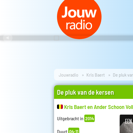
Jouwradio
Kris Baert
De pluk va
De pluk van de kersen
Kris Baert en Ander Schoon Vol
Uitgebracht in
2014
Duurt
04:11