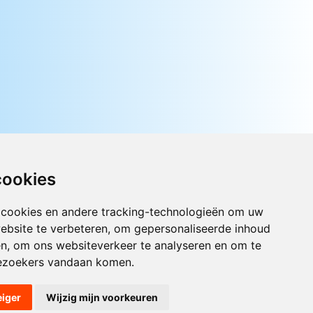
cookies
 cookies en andere tracking-technologieën om uw
ebsite te verbeteren, om gepersonaliseerde inhoud
Luister nu naar Jouwradio! De beste
Nederlandstalige muziek uit de lage
en, om ons websiteverkeer te analyseren en om te
landen hoor je hier al 20 jaar. In
ezoekers vandaan komen.
digitale kwaliteit op je laptop, tablet
of smartphone.
eiger
Wijzig mijn voorkeuren