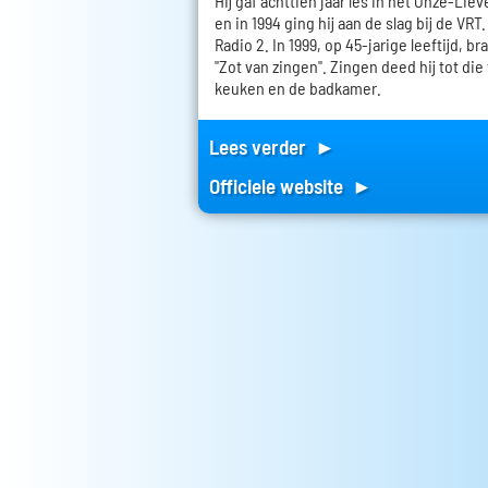
Hij gaf achttien jaar les in het Onze-Lie
en in 1994 ging hij aan de slag bij de VRT
Radio 2. In 1999, op 45-jarige leeftijd, bra
"Zot van zingen". Zingen deed hij tot die t
keuken en de badkamer.
Lees verder ►
Officiele website ►