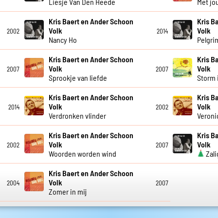
Liesje Van Den Heede
Met jou
Kris Baert en Ander Schoon
Kris B
Volk
Volk
2002
2014
Nancy Ho
Pelgr
Kris Baert en Ander Schoon
Kris B
Volk
Volk
2007
2007
Sprookje van liefde
Storm 
Kris Baert en Ander Schoon
Kris B
Volk
Volk
2014
2002
Verdronken vlinder
Veroni
Kris Baert en Ander Schoon
Kris B
Volk
Volk
2002
2007
Woorden worden wind
Zali
Kris Baert en Ander Schoon
Volk
2004
2007
Zomer in mij