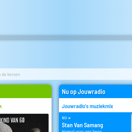
n de kersen
Nu op Jouwradio
k
Jouwradio's muziekmix
nu
►
Stan Van Samang
Hemel voor ons twee