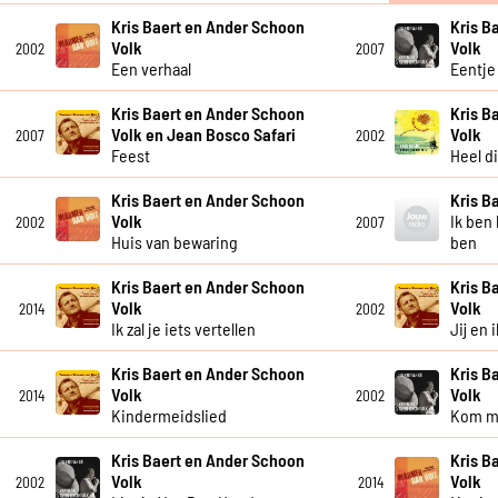
Kris Baert en Ander Schoon
Kris B
Volk
Volk
2002
2007
Een verhaal
Eentje
Kris Baert en Ander Schoon
Kris B
Volk en Jean Bosco Safari
Volk
2007
2002
Feest
Heel di
Kris Baert en Ander Schoon
Kris B
Volk
Ik ben 
2002
2007
Huis van bewaring
ben
Kris Baert en Ander Schoon
Kris B
Volk
Volk
2014
2002
Ik zal je iets vertellen
Jij en i
Kris Baert en Ander Schoon
Kris B
Volk
Volk
2014
2002
Kindermeidslied
Kom m
Kris Baert en Ander Schoon
Kris B
Volk
Volk
2002
2014