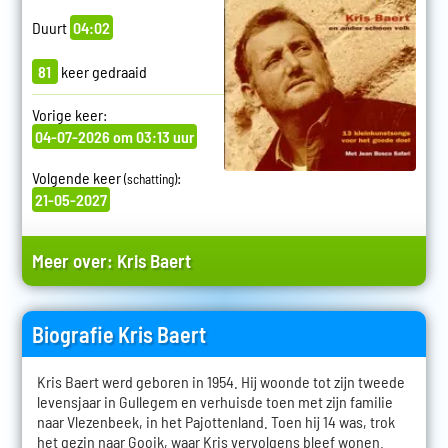
Duurt
04:02
81
keer gedraaid
Vorige keer:
04-07-2026 om 03:13 uur
Volgende keer
:
(schatting)
21-05-2027
Meer over:
Kris Baert
Biografie Kris Baert
Kris Baert werd geboren in 1954. Hij woonde tot zijn tweede
levensjaar in Gullegem en verhuisde toen met zijn familie
naar Vlezenbeek, in het Pajottenland. Toen hij 14 was, trok
het gezin naar Gooik, waar Kris vervolgens bleef wonen.