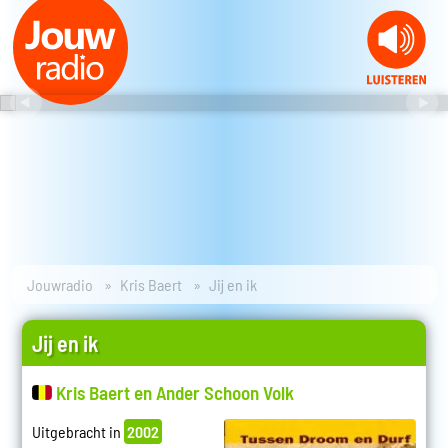
Jouwradio
Kris Baert
Jij en ik
Jij en ik
Kris Baert en Ander Schoon Volk
Uitgebracht in
2002