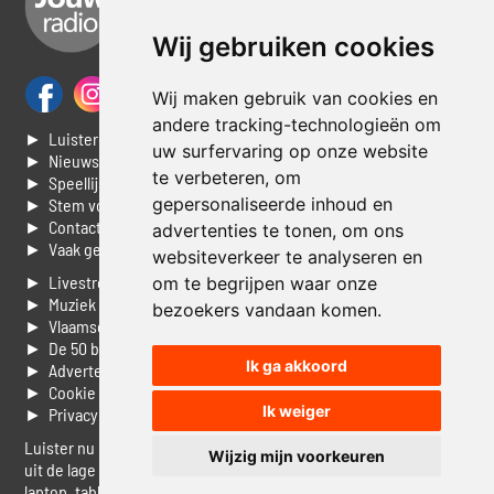
Wij gebruiken cookies
Wij maken gebruik van cookies en
andere tracking-technologieën om
► Luisteren naar Jouwradio
uw surfervaring op onze website
► Nieuws
te verbeteren, om
► Speellijst
gepersonaliseerde inhoud en
► Stem voor de Dag top 3
► Contacteer ons
advertenties te tonen, om ons
► Vaak gestelde vragen
websiteverkeer te analyseren en
► Livestream informatie
om te begrijpen waar onze
► Muziek opzoeken
bezoekers vandaan komen.
► Vlaamse 100 Aller tijden
► De 50 beste van...
Ik ga akkoord
► Adverteren op Jouwradio
► Cookie voorkeuren wijzigen
Ik weiger
► Privacyinformatie
Luister nu naar Jouwradio! De beste Nederlandstalige muziek
Wijzig mijn voorkeuren
uit de lage landen hoor je hier al 20 jaar. In digitale kwaliteit op je
laptop, tablet of smartphone.