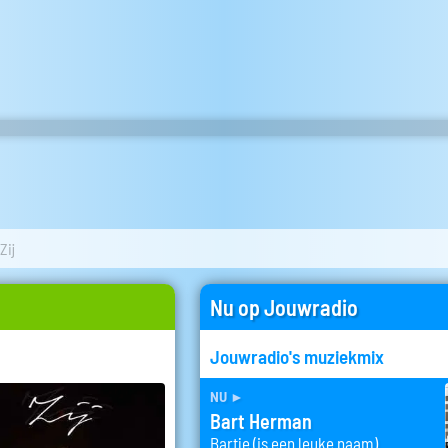
Zij
Nu op Jouwradio
Jouwradio's muziekmix
nu
►
Bart Herman
Bartje (is een leuke naam)