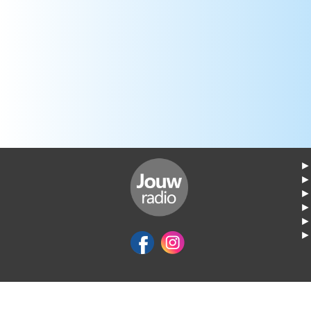
► 
►
► 
► 
► 
► 