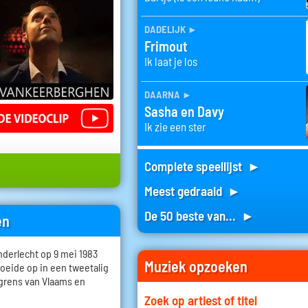
dadelijk
►
Frimout
Ik laat je los
daarna
►
Sasha en Davy
Ik zie een ster
Complete speellijst ►
Meest gedraaid ►
De 50 beste van... ►
en
derlecht op 9 mei 1983
Muziek opzoeken
roeide op in een tweetalig
lgrens van Vlaams en
Zoek op artiest of titel