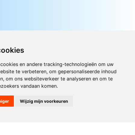
cookies
 cookies en andere tracking-technologieën om uw
ebsite te verbeteren, om gepersonaliseerde inhoud
Luister nu naar Jouwradio! De beste
Nederlandstalige muziek uit de lage
en, om ons websiteverkeer te analyseren en om te
landen hoor je hier al 20 jaar. In
ezoekers vandaan komen.
digitale kwaliteit op je laptop, tablet
of smartphone.
eiger
Wijzig mijn voorkeuren