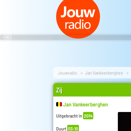
Jouwradio
Jan Vankeerberghen
Zij
Jan Vankeerberghen
Uitgebracht in
2014
Duurt
03:10