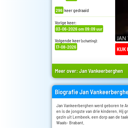
296
keer gedraaid
Vorige keer:
03-06-2026 om 09:09 uur
Volgende keer
:
(schatting)
17-08-2026
Meer over:
Jan Vankeerberghen
Biografie Jan Vankeerbergh
Jan Vankeerberghen werd geboren te An
en is de jongste van drie kinderen. Hij g
gezin uit Lembeek, een dorp aan de taa
Waals- Brabant.