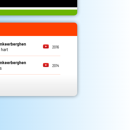
ankeerberghen
2016
 hart
ankeerberghen
2014
s