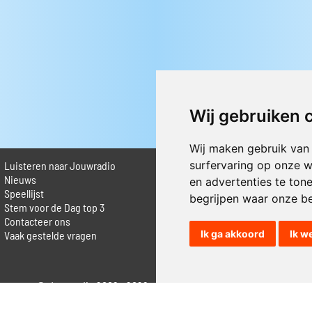
Wij gebruiken 
Wij maken gebruik van
surfervaring op onze w
Luisteren naar Jouwradio
► Livestream informatie
 Nieuws
► Muziek opzoeken
en advertenties te ton
Speellijst
► Vlaamse 100 Aller tijden
begrijpen waar onze b
Stem voor de Dag top 3
► De 50 beste van...
Contacteer ons
► Adverteren op Jouwradio
Ik ga akkoord
Ik w
Vaak gestelde vragen
► Cookie voorkeuren wijzigen
► Privacyinformatie
© Jouwradio 2006 - 2026 - alle rechten voorbehouden.
Design door
Cloudscape EP
.