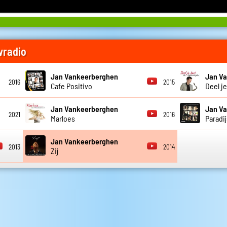
wradio
Jan Vankeerberghen
Jan V
2016
2015
Cafe Positivo
Deel je
Jan Vankeerberghen
Jan V
2021
2016
Marloes
Paradij
Jan Vankeerberghen
2013
2014
Zij