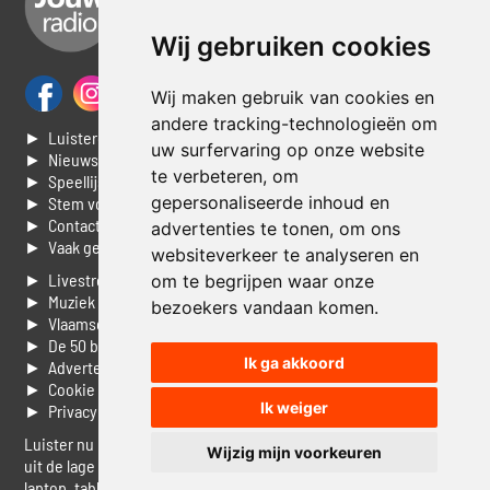
Wij gebruiken cookies
Wij maken gebruik van cookies en
andere tracking-technologieën om
► Luisteren naar Jouwradio
uw surfervaring op onze website
► Nieuws
te verbeteren, om
► Speellijst
gepersonaliseerde inhoud en
► Stem voor de Dag top 3
► Contacteer ons
advertenties te tonen, om ons
► Vaak gestelde vragen
websiteverkeer te analyseren en
► Livestream informatie
om te begrijpen waar onze
► Muziek opzoeken
bezoekers vandaan komen.
► Vlaamse 100 Aller tijden
► De 50 beste van...
Ik ga akkoord
► Adverteren op Jouwradio
► Cookie voorkeuren wijzigen
Ik weiger
► Privacyinformatie
Luister nu naar Jouwradio! De beste Nederlandstalige muziek
Wijzig mijn voorkeuren
uit de lage landen hoor je hier al 20 jaar. In digitale kwaliteit op je
laptop, tablet of smartphone.