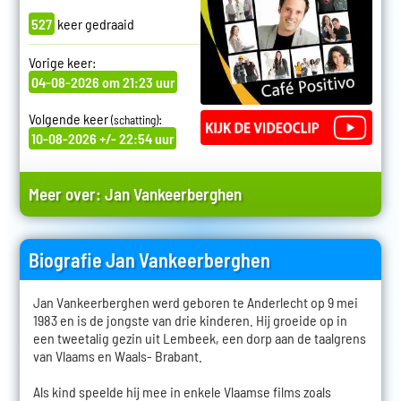
527
keer gedraaid
Vorige keer:
04-08-2026 om 21:23 uur
Volgende keer
:
(schatting)
10-08-2026 +/- 22:54 uur
Meer over:
Jan Vankeerberghen
Biografie Jan Vankeerberghen
Jan Vankeerberghen werd geboren te Anderlecht op 9 mei
1983 en is de jongste van drie kinderen. Hij groeide op in
een tweetalig gezin uit Lembeek, een dorp aan de taalgrens
van Vlaams en Waals- Brabant.
Als kind speelde hij mee in enkele Vlaamse films zoals