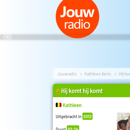
Jouwradio
Kathleen Aerts
Hij ko
Hij komt hij komt
Kathleen
Uitgebracht in
2012
Duurt
02:24