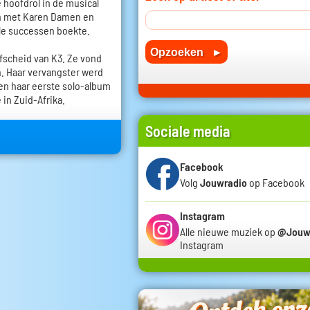
e hoofdrol in de musical
n met Karen Damen en
ele successen boekte.
afscheid van K3. Ze vond
n. Haar vervangster werd
en haar eerste solo-album
 in Zuid-Afrika.
Sociale media
Facebook
Volg
Jouwradio
op Facebook
Instagram
Alle nieuwe muziek op
@Jouw
Instagram