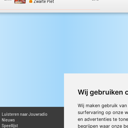
Zwarte Piet
Wij gebruiken 
Wij maken gebruik van
surfervaring op onze w
Luisteren naar Jouwradio
► Livestream informatie
en advertenties te ton
 Nieuws
► Muziek opzoeken
Speellijst
► Vlaamse 100 Aller tijden
begrijpen waar onze b