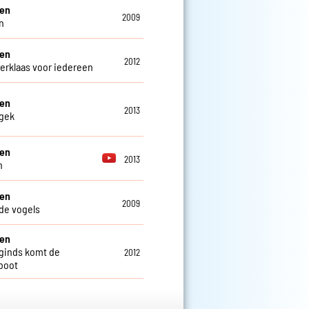
een
2009
n
een
2012
erklaas voor iedereen
een
2013
 gek
een
2013
n
een
2009
de vogels
een
ginds komt de
2012
boot