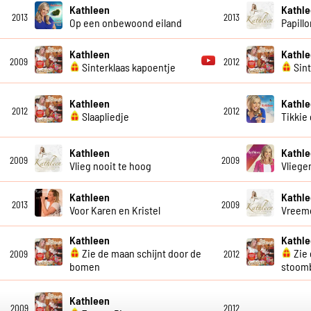
Kathleen
Kathl
2013
2013
Op een onbewoond eiland
Papillo
Kathleen
Kathl
2009
2012
Sinterklaas kapoentje
Sint
Kathleen
Kathl
2012
2012
Slaapliedje
Tikkie
Kathleen
Kathl
2009
2009
Vlieg nooit te hoog
Vliege
Kathleen
Kathl
2013
2009
Voor Karen en Kristel
Vreem
Kathleen
Kathl
Zie de maan schijnt door de
Zie 
2009
2012
bomen
stoom
Kathleen
2009
2012