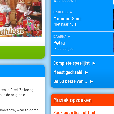
dadelijk
►
Monique Smit
Niet naar huis
daarna
►
Petra
Ik beloof jou
Complete speellijst ►
Meest gedraaid ►
De 50 beste van... ►
ren in Geel. Ze kreeg
 in de originele
Muziek opzoeken
dmixshow, waar ze derde
Zoek op artiest of titel