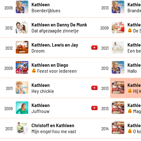
Kathleen
Kathl
2009
2013
Boerderijblues
Brand
Kathleen en Danny De Munk
Kathl
2012
2009
Dat afgezaagde zinnetje
De S
Kathleen, Lewis en Jay
Kathl
2012
2021
Droom
Een be
Kathleen en Diego
Kathl
2009
2012
Feest voor iedereen
Hallo
Kathleen
Kathl
2011
2013
Hey chickie
Hij 
Kathleen
Kathle
2009
2013
Juffrouw
Mag 
Christoff en Kathleen
Kathl
2013
2014
Mijn engel hou me vast
O ko