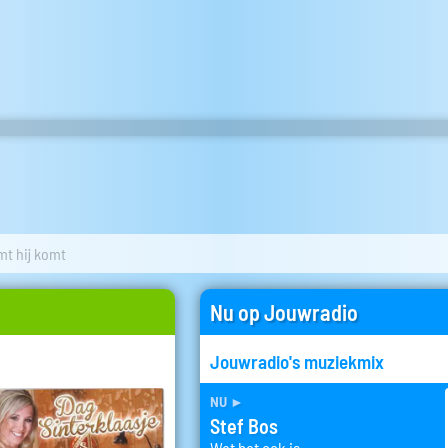
mt hij komt
Nu op Jouwradio
Jouwradio's muziekmix
nu
►
Stef Bos
Wat het ook is