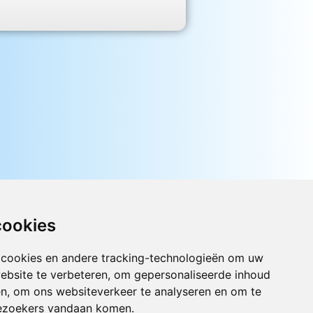
cookies
 cookies en andere tracking-technologieën om uw
ebsite te verbeteren, om gepersonaliseerde inhoud
Luister nu naar Jouwradio! De beste
en, om ons websiteverkeer te analyseren en om te
Nederlandstalige muziek uit de lage
landen hoor je hier al 20 jaar. In
ezoekers vandaan komen.