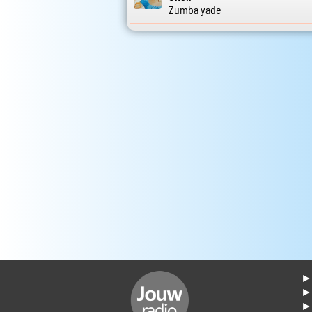
Zumba yade
► 
►
► 