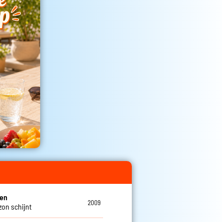
een
2009
zon schijnt