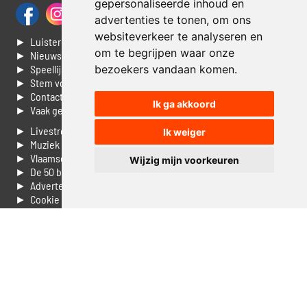
gepersonaliseerde inhoud en
advertenties te tonen, om ons
websiteverkeer te analyseren en
► Luisteren naar Jouwradio
om te begrijpen waar onze
► Nieuws
bezoekers vandaan komen.
► Speellijst
► Stem voor de Dag top 3
► Contacteer ons
Ik ga akkoord
► Vaak gestelde vragen
► Livestream informatie
Ik weiger
► Muziek opzoeken
► Vlaamse 100 Aller tijden
Wijzig mijn voorkeuren
► De 50 beste van...
► Adverteren op Jouwradio
► Cookie voorkeuren wijzigen
► Privacyinformatie
Luister nu naar Jouwradio! De beste Nederlandstalige muziek
uit de lage landen hoor je hier al 20 jaar. In digitale kwaliteit op je
laptop, tablet of smartphone.