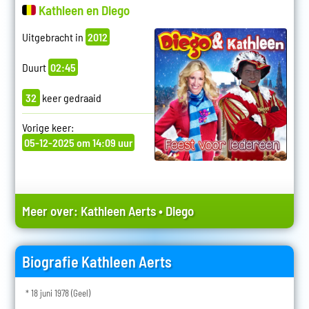
Kathleen en Diego
Uitgebracht in
2012
Duurt
02:45
32
keer gedraaid
Vorige keer:
05-12-2025 om 14:09 uur
Meer over:
Kathleen Aerts
•
Diego
Biografie Kathleen Aerts
* 18 juni 1978 (Geel)