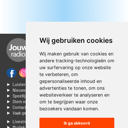
Wij gebruiken cookies
Wij maken gebruik van cookies en
andere tracking-technologieën om
uw surfervaring op onze website
te verbeteren, om
gepersonaliseerde inhoud en
► Luisteren naar Jouwradio
advertenties te tonen, om ons
► Nieuws
websiteverkeer te analyseren en
► Speellijst
► Stem voor de Dag top 3
om te begrijpen waar onze
► Contacteer ons
bezoekers vandaan komen.
► Vaak gestelde vragen
► Livestream informatie
Ik ga akkoord
► Muziek opzoeken