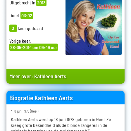
Uitgebracht in
2013
Duurt
03:02
3
keer gedraaid
Vorige keer:
28-05-2014 om 09:49 uur
Meer over:
Kathleen Aerts
Biografie Kathleen Aerts
* 18 juni 1978 (Geel)
Kathleen Aerts werd op 18 juni 1978 geboren in Geel. Ze
kreeg grote bekendheid als de blonde zangeres in de
originele bezetting van de meidengroep K3.