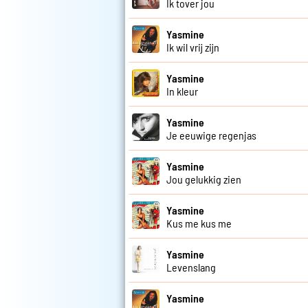
Ik tover jou
Yasmine
Ik wil vrij zijn
Yasmine
In kleur
Yasmine
Je eeuwige regenjas
Yasmine
Jou gelukkig zien
Yasmine
Kus me kus me
Yasmine
Levenslang
Yasmine