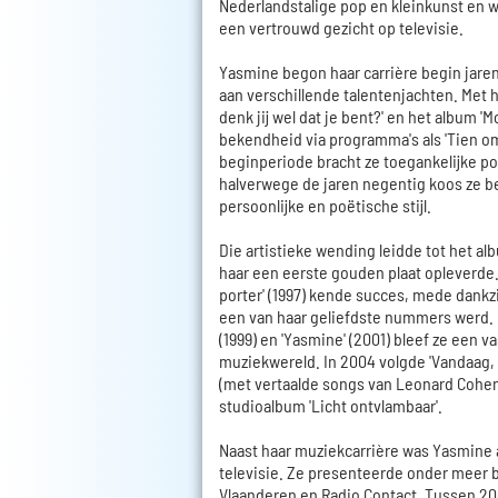
Nederlandstalige pop en kleinkunst en w
een vertrouwd gezicht op televisie.
Yasmine begon haar carrière begin jare
aan verschillende talentenjachten. Met 
denk jij wel dat je bent?' en het album 'Mo
bekendheid via programma's als 'Tien om 
beginperiode bracht ze toegankelijke 
halverwege de jaren negentig koos ze 
persoonlijke en poëtische stijl.
Die artistieke wending leidde tot het alb
haar een eerste gouden plaat opleverde.
porter' (1997) kende succes, mede dankzij 
een van haar geliefdste nummers werd. M
(1999) en 'Yasmine' (2001) bleef ze een 
muziekwereld. In 2004 volgde 'Vandaag,
(met vertaalde songs van Leonard Cohen)
studioalbum 'Licht ontvlambaar'.
Naast haar muziekcarrière was Yasmine a
televisie. Ze presenteerde onder meer b
Vlaanderen en Radio Contact. Tussen 20