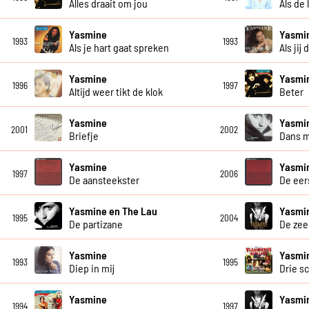
Alles draait om jou
Als de 
Yasmine
Yasmi
1993
1993
Als je hart gaat spreken
Als jij 
Yasmine
Yasmi
1996
1997
Altijd weer tikt de klok
Beter
Yasmine
Yasmi
2001
2002
Briefje
Dans 
Yasmine
Yasmi
1997
2006
De aansteekster
De eer
Yasmine en The Lau
Yasmi
1995
2004
De partizane
De zee
Yasmine
Yasmi
1993
1995
Diep in mij
Drie s
Yasmine
Yasmi
1994
1997