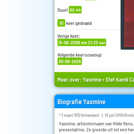
Duurt
02:44
91
keer gedraaid
Vorige keer:
15-06-2026 om 21:33 uur
Volgende keer
:
(schatting)
30-08-2026
Meer over:
Yasmine
•
Stef Kamil C
Biografie Yasmine
* 3 maart 1972 (Antwerpen) † 25 juni 2009 (Konti
Yasmine, artiestennaam van Hilde Rens,
presentatrice. Ze groeide uit tot een h