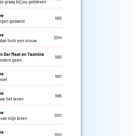
zo graag bij jou gebleven
ne
1993
regen gedanst
ne
2004
 dan toch een vrouw
n Der Maat en Yasmine
1993
 anders geen
ne
1997
koel
ne
1995
aar het leven
ne
2001
 van mijn leven
ne
2001