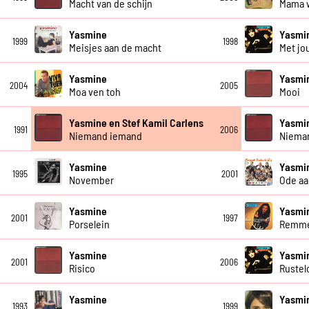
Macht van de schijn
Mama w
Yasmine
Yasmi
1999
1998
Meisjes aan de macht
Met jo
Yasmine
Yasmi
2004
2005
Moa ven toh
Mooi
Yasmine en Stef Kamil Carlens
Yasmi
1991
2006
Niemand iemand
Niema
Yasmine
Yasmi
1995
2001
November
Ode aa
Yasmine
Yasmi
2001
1997
Porselein
Remme
Yasmine
Yasmi
2001
2006
Risico
Rustel
Yasmine
Yasmi
1993
1999