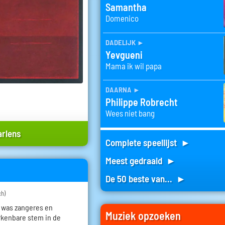
Samantha
Domenico
dadelijk
►
Yevgueni
Mama ik wil papa
daarna
►
Philippe Robrecht
Wees niet bang
arlens
Complete speellijst ►
Meest gedraaid ►
De 50 beste van... ►
ch)
 was zangeres en
Muziek opzoeken
erkenbare stem in de