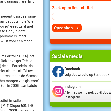
as daarnaast jarenlang
Zoek op artiest of titel
n negentig na deelname
haar debuutsingle 'Wie
oi zo' kreeg ze al snel
te zien'. In deze
popnummers, maar
bewust voor een meer
Sociale media
um Portfolio (1995), dat
 Ook opvolger 'Prêt-à-
de hit 'Porselein', dat
Facebook
et albums als 'Blauw'
Volg
Jouwradio
op Facebook
vaste waarde in de Vlaamse
 het morgen van gisteren'
 en in 2006 haar laatste
Instagram
Alle nieuwe muziek op
@Jouw
Instagram
ctief in radio en
ij VTM (Super 50), TMF
02 en 2009 was ze ook