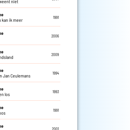
eent niet
ne
1991
u kan ik meer
ne
2006
ne
2009
ndsland
ne
1994
n Jan Ceulemans
ne
1993
n los
ne
1991
oos
ne
2001