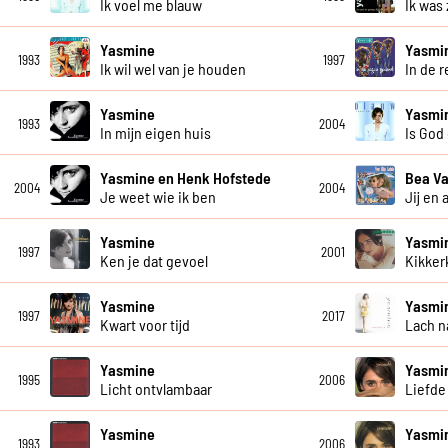
Ik voel me blauw
Ik was 
Yasmine
Yasmi
1993
1997
Ik wil wel van je houden
In de 
Yasmine
Yasmi
1993
2004
In mijn eigen huis
Is God
Yasmine en Henk Hofstede
Bea Va
2004
2004
Je weet wie ik ben
Jij en
Yasmine
Yasmi
1997
2001
Ken je dat gevoel
Kikker
Yasmine
Yasmi
1997
2017
Kwart voor tijd
Lach n
Yasmine
Yasmi
1995
2006
Licht ontvlambaar
Liefde
Yasmine
Yasmi
1993
2006