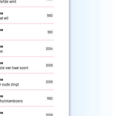
liefde wint
ne
1993
dat wil
ne
1991
ne
2004
me
ne
2009
ste van haar soort
ne
2009
r oude zingt
ne
1992
chuintamboers
ne
2009