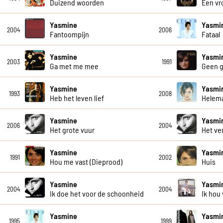
Duizend woorden
Een v
Yasmine
Yasmi
2004
2006
Fantoompijn
Fataal
Yasmine
Yasmi
2003
1991
Ga met me mee
Geen 
Yasmine
Yasmi
1993
2008
Heb het leven lief
Helema
Yasmine
Yasmi
2006
2004
Het grote vuur
Het ve
Yasmine
Yasmi
1991
2002
Hou me vast (Dieprood)
Huis
Yasmine
Yasmi
2004
2004
Ik doe het voor de schoonheid
Ik hou
Yasmine
Yasmi
1995
1999