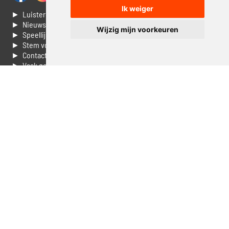
Ik weiger
► Luisteren naar Jouwradio
► Nieuws
Wijzig mijn voorkeuren
► Speellijst
► Stem voor de Dag top 3
► Contacteer ons
► Vaak gestelde vragen
► Livestream informatie
► Muziek opzoeken
► Vlaamse 100 Aller tijden
► De 50 beste van...
► Adverteren op Jouwradio
► Cookie voorkeuren wijzigen
► Privacyinformatie
Luister nu naar Jouwradio! De beste Nederlandstalige muziek
uit de lage landen hoor je hier al 20 jaar. In digitale kwaliteit op je
laptop, tablet of smartphone.
© Jouwradio 2006 - 2026 - alle rechten voorbehouden.
Design door
Cloudscape EP
.