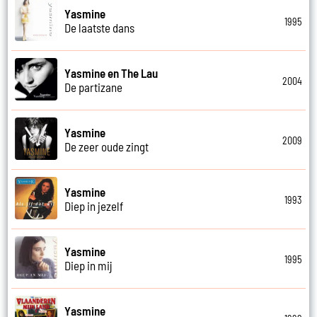
Yasmine
1995
De laatste dans
Yasmine en The Lau
2004
De partizane
Yasmine
2009
De zeer oude zingt
Yasmine
1993
Diep in jezelf
Yasmine
1995
Diep in mij
Yasmine