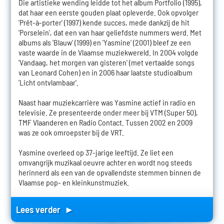
Die artistieke wending leidde tot het album Portfolio (1995),
dat haar een eerste gouden plaat opleverde. Ook opvolger
'Prêt-à-porter' (1997) kende succes, mede dankzij de hit
'Porselein', dat een van haar geliefdste nummers werd. Met
albums als 'Blauw' (1999) en 'Yasmine' (2001) bleef ze een
vaste waarde in de Vlaamse muziekwereld. In 2004 volgde
'Vandaag, het morgen van gisteren' (met vertaalde songs
van Leonard Cohen) en in 2006 haar laatste studioalbum
'Licht ontvlambaar'.
Naast haar muziekcarrière was Yasmine actief in radio en
televisie. Ze presenteerde onder meer bij VTM (Super 50),
TMF Vlaanderen en Radio Contact. Tussen 2002 en 2009
was ze ook omroepster bij de VRT.
Yasmine overleed op 37-jarige leeftijd. Ze liet een
omvangrijk muzikaal oeuvre achter en wordt nog steeds
herinnerd als een van de opvallendste stemmen binnen de
Vlaamse pop- en kleinkunstmuziek.
Lees verder ►