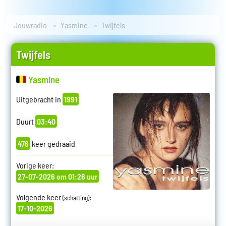
Jouwradio
Yasmine
Twijfels
Twijfels
Yasmine
Uitgebracht in
1991
Duurt
03:40
476
keer gedraaid
Vorige keer:
27-07-2026 om 01:26 uur
Volgende keer
:
(schatting)
17-10-2026