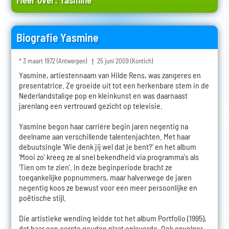
Biografie Yasmine
* 3 maart 1972 (Antwerpen) † 25 juni 2009 (Kontich)
Yasmine, artiestennaam van Hilde Rens, was zangeres en
presentatrice. Ze groeide uit tot een herkenbare stem in de
Nederlandstalige pop en kleinkunst en was daarnaast
jarenlang een vertrouwd gezicht op televisie.
Yasmine begon haar carrière begin jaren negentig na
deelname aan verschillende talentenjachten. Met haar
debuutsingle 'Wie denk jij wel dat je bent?' en het album
'Mooi zo' kreeg ze al snel bekendheid via programma's als
'Tien om te zien'. In deze beginperiode bracht ze
toegankelijke popnummers, maar halverwege de jaren
negentig koos ze bewust voor een meer persoonlijke en
poëtische stijl.
Die artistieke wending leidde tot het album Portfolio (1995),
dat haar een eerste gouden plaat opleverde. Ook opvolger