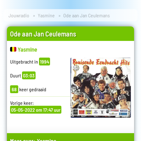
Jouwradio
Yasmine
Ode aan Jan Ceulemans
Ode aan Jan Ceulemans
Yasmine
Uitgebracht in
1994
Duurt
03:03
68
keer gedraaid
Vorige keer:
05-05-2022 om 17:47 uur
Meer over:
Yasmine