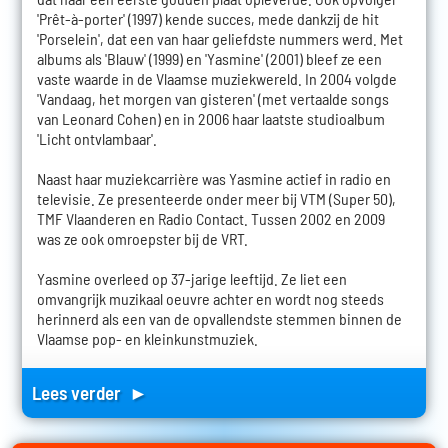
'Prêt-à-porter' (1997) kende succes, mede dankzij de hit
'Porselein', dat een van haar geliefdste nummers werd. Met
albums als 'Blauw' (1999) en 'Yasmine' (2001) bleef ze een
vaste waarde in de Vlaamse muziekwereld. In 2004 volgde
'Vandaag, het morgen van gisteren' (met vertaalde songs
van Leonard Cohen) en in 2006 haar laatste studioalbum
'Licht ontvlambaar'.
Naast haar muziekcarrière was Yasmine actief in radio en
televisie. Ze presenteerde onder meer bij VTM (Super 50),
TMF Vlaanderen en Radio Contact. Tussen 2002 en 2009
was ze ook omroepster bij de VRT.
Yasmine overleed op 37-jarige leeftijd. Ze liet een
omvangrijk muzikaal oeuvre achter en wordt nog steeds
herinnerd als een van de opvallendste stemmen binnen de
Vlaamse pop- en kleinkunstmuziek.
Lees verder ►