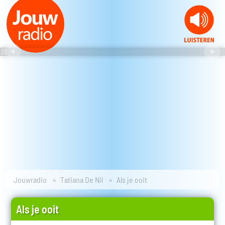
Jouwradio
Tatiana De Nil
Als je ooit
Als je ooit