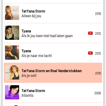
TatYana Storm
2010
Alleen bij jou
Tyana
2012
Als ik jou toen niet had laten gaan
Tyana
2012
Als je naar me lacht
TatYana Storm en Roel Vanderstukken
2010
Als je ooit
TatYana Storm
2009
Atlantis