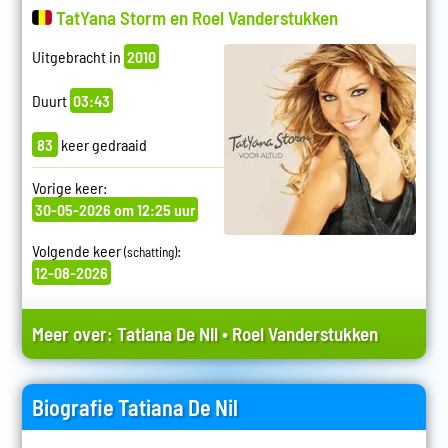
TatYana Storm en Roel Vanderstukken
Uitgebracht in
2010
Duurt
03:43
83
keer gedraaid
Vorige keer:
30-05-2026 om 12:25 uur
Volgende keer
:
(schatting)
12-08-2026
Meer over:
Tatiana De Nil
•
Roel Vanderstukken
Biografie Tatiana De Nil