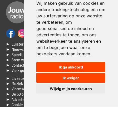
Wij maken gebruik van cookies en
andere tracking-technologieën om
uw surfervaring op onze website
te verbeteren, om
gepersonaliseerde inhoud en
advertenties te tonen, om ons
websiteverkeer te analyseren en
► Luisteren naar Jouwradio
om te begrijpen waar onze
► Nieuws
bezoekers vandaan komen.
► Speellijst
► Stem voor de Dag top 3
► Contacteer ons
Ik ga akkoord
► Vaak gestelde vragen
Ik weiger
► Livestream informatie
► Muziek opzoeken
► Vlaamse 100 Aller tijden
Wijzig mijn voorkeuren
► De 50 beste van...
► Adverteren op Jouwradio
► Cookie voorkeuren wijzigen
► Privacyinformatie
Luister nu naar Jouwradio! De beste Nederlandstalige muziek