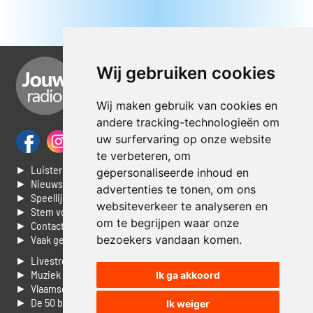
Wij gebruiken cookies
Wij maken gebruik van cookies en
andere tracking-technologieën om
uw surfervaring op onze website
te verbeteren, om
► Luisteren naar Jouwradio
gepersonaliseerde inhoud en
► Nieuws
advertenties te tonen, om ons
► Speellijst
websiteverkeer te analyseren en
► Stem voor de Dag top 3
om te begrijpen waar onze
► Contacteer ons
bezoekers vandaan komen.
► Vaak gestelde vragen
► Livestream informatie
► Muziek opzoeken
Ik ga akkoord
► Vlaamse 100 Aller tijden
► De 50 beste van...
Ik weiger