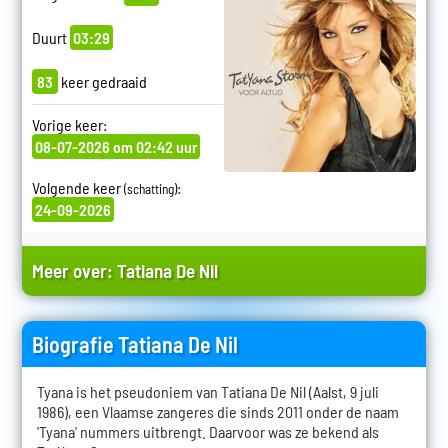
Duurt
03:29
83
keer gedraaid
Vorige keer:
08-07-2026 om 02:42 uur
Volgende keer
:
(schatting)
24-09-2026
Meer over:
Tatiana De Nil
Biografie Tatiana De Nil
Tyana is het pseudoniem van Tatiana De Nil (Aalst, 9 juli
1986), een Vlaamse zangeres die sinds 2011 onder de naam
'Tyana' nummers uitbrengt. Daarvoor was ze bekend als