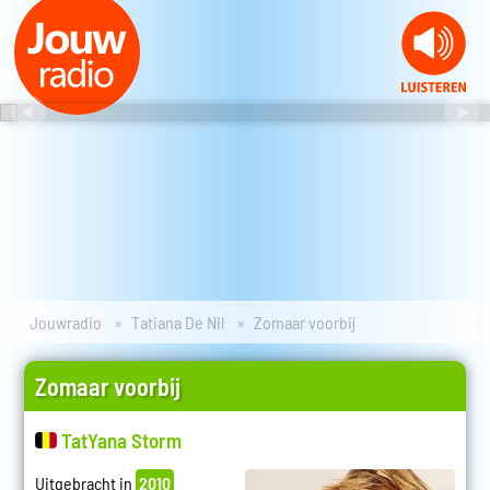
Jouwradio
Tatiana De Nil
Zomaar voorbij
Zomaar voorbij
TatYana Storm
Uitgebracht in
2010