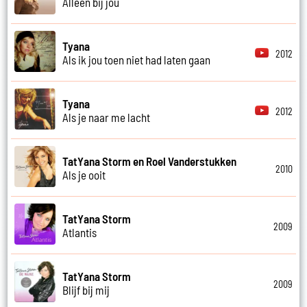
Alleen bij jou
Tyana
2012
Als ik jou toen niet had laten gaan
Tyana
2012
Als je naar me lacht
TatYana Storm en Roel Vanderstukken
2010
Als je ooit
TatYana Storm
2009
Atlantis
TatYana Storm
2009
Blijf bij mij