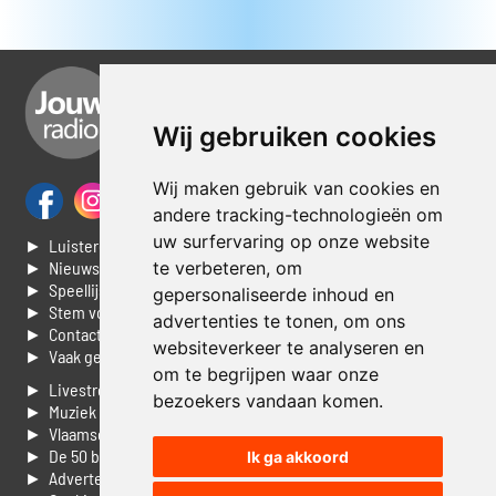
Wij gebruiken cookies
Wij maken gebruik van cookies en
andere tracking-technologieën om
uw surfervaring op onze website
► Luisteren naar Jouwradio
te verbeteren, om
► Nieuws
► Speellijst
gepersonaliseerde inhoud en
► Stem voor de Dag top 3
advertenties te tonen, om ons
► Contacteer ons
websiteverkeer te analyseren en
► Vaak gestelde vragen
om te begrijpen waar onze
► Livestream informatie
bezoekers vandaan komen.
► Muziek opzoeken
► Vlaamse 100 Aller tijden
► De 50 beste van...
Ik ga akkoord
► Adverteren op Jouwradio