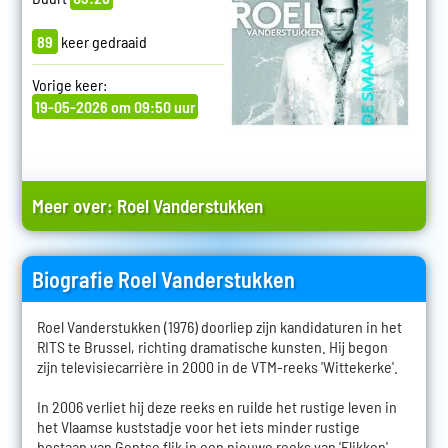
89
keer gedraaid
Vorige keer:
19-05-2026 om 09:50 uur
Meer over:
Roel Vanderstukken
Biografie Roel Vanderstukken
Roel Vanderstukken (1976) doorliep zijn kandidaturen in het
RITS te Brussel, richting dramatische kunsten. Hij begon
zijn televisiecarrière in 2000 in de VTM-reeks 'Wittekerke'.
In 2006 verliet hij deze reeks en ruilde het rustige leven in
het Vlaamse kuststadje voor het iets minder rustige
bestaan van Gentse flik in een nieuwe reeks van 'Flikken',