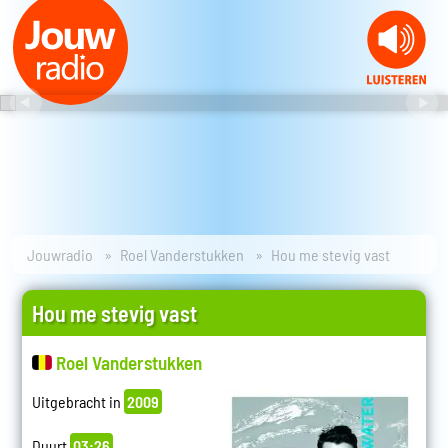
Jouwradio
Roel Vanderstukken
Hou me stevig vast
Hou me stevig vast
Roel Vanderstukken
Uitgebracht in
2009
Duurt
03:26