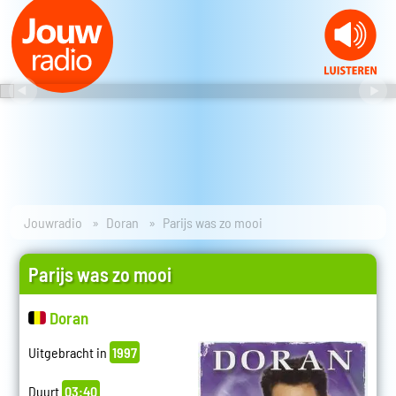
Jouwradio
Doran
Parijs was zo mooi
Parijs was zo mooi
Doran
Uitgebracht in
1997
Duurt
03:40