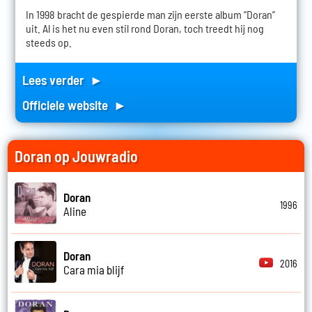
In 1998 bracht de gespierde man zijn eerste album “Doran”
uit. Al is het nu even stil rond Doran, toch treedt hij nog
steeds op.
Lees verder ►
Officiele website ►
Doran op Jouwradio
Doran
1996
Aline
Doran
2016
Cara mia blijf