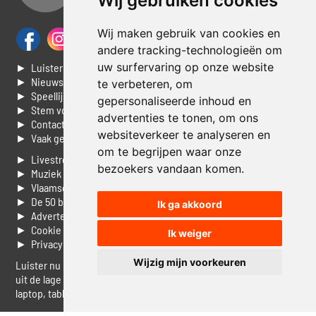
Wij gebruiken cookies
Wij maken gebruik van cookies en
andere tracking-technologieën om
uw surfervaring op onze website
► Luisteren naar Jouwradio
► Nieuws
te verbeteren, om
► Speellijst
gepersonaliseerde inhoud en
► Stem voor de Dag top 3
advertenties te tonen, om ons
► Contacteer ons
websiteverkeer te analyseren en
► Vaak gestelde vragen
om te begrijpen waar onze
► Livestream informatie
bezoekers vandaan komen.
► Muziek opzoeken
► Vlaamse 100 Aller tijden
► De 50 beste van...
Ik ga akkoord
► Adverteren op Jouwradio
► Cookie voorkeuren wijzigen
Ik weiger
► Privacyinformatie
Wijzig mijn voorkeuren
Luister nu naar Jouwradio! De beste Nederlandstalige muziek
uit de lage landen hoor je hier al 20 jaar. In digitale kwaliteit op je
laptop, tablet of smartphone.