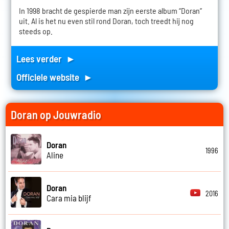
In 1998 bracht de gespierde man zijn eerste album “Doran”
uit. Al is het nu even stil rond Doran, toch treedt hij nog
steeds op.
Lees verder ►
Officiele website ►
Doran op Jouwradio
Doran
1996
Aline
Doran
2016
Cara mia blijf