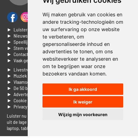
Wij gebruiken cookies
Wij maken gebruik van cookies en
andere tracking-technologieën om
uw surfervaring op onze website
► Luisteren naar Jouwradio
► Nieuws
te verbeteren, om
► Speellijst
gepersonaliseerde inhoud en
► Stem voor de Dag top 3
advertenties te tonen, om ons
► Contacteer ons
websiteverkeer te analyseren en
► Vaak gestelde vragen
om te begrijpen waar onze
► Livestream informatie
bezoekers vandaan komen.
► Muziek opzoeken
► Vlaamse 100 Aller tijden
► De 50 beste van...
Ik ga akkoord
► Adverteren op Jouwradio
► Cookie voorkeuren wijzigen
Ik weiger
► Privacyinformatie
Wijzig mijn voorkeuren
Luister nu naar Jouwradio! De beste Nederlandstalige muziek
uit de lage landen hoor je hier al 20 jaar. In digitale kwaliteit op je
laptop, tablet of smartphone.