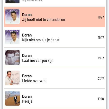
Doran
1997
Jij hoeft niet te veranderen
Doran
1997
Kijk niet om als je danst
Doran
1997
Laat me van jou zijn
Doran
2017
Liefde overwint
Doran
1998
Meisje