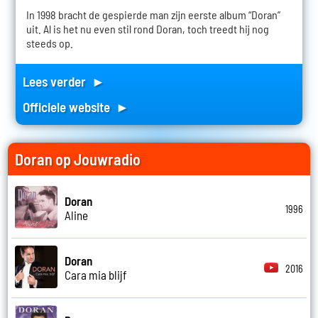
In 1998 bracht de gespierde man zijn eerste album “Doran”
uit. Al is het nu even stil rond Doran, toch treedt hij nog
steeds op.
Lees verder ►
Officiele website ►
Doran op Jouwradio
Doran
1996
Aline
Doran
2016
Cara mia blijf