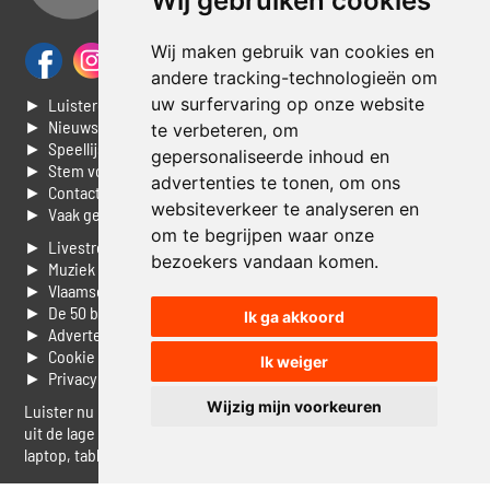
Wij gebruiken cookies
Wij maken gebruik van cookies en
andere tracking-technologieën om
uw surfervaring op onze website
► Luisteren naar Jouwradio
► Nieuws
te verbeteren, om
► Speellijst
gepersonaliseerde inhoud en
► Stem voor de Dag top 3
advertenties te tonen, om ons
► Contacteer ons
websiteverkeer te analyseren en
► Vaak gestelde vragen
om te begrijpen waar onze
► Livestream informatie
bezoekers vandaan komen.
► Muziek opzoeken
► Vlaamse 100 Aller tijden
► De 50 beste van...
Ik ga akkoord
► Adverteren op Jouwradio
► Cookie voorkeuren wijzigen
Ik weiger
► Privacyinformatie
Wijzig mijn voorkeuren
Luister nu naar Jouwradio! De beste Nederlandstalige muziek
uit de lage landen hoor je hier al 20 jaar. In digitale kwaliteit op je
laptop, tablet of smartphone.