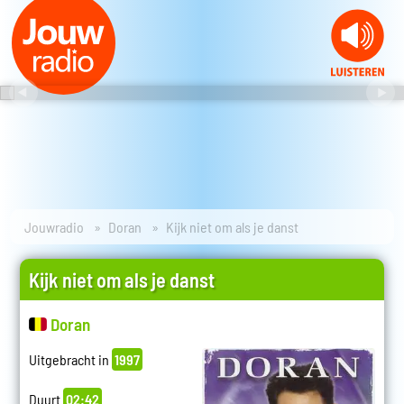
Jouwradio
Doran
Kijk niet om als je danst
Kijk niet om als je danst
Doran
Uitgebracht in
1997
Duurt
02:42