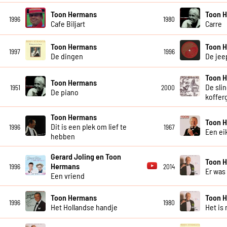
Toon Hermans
Toon 
1996
1980
Cafe Biljart
Carre
Toon Hermans
Toon 
1997
1996
De dingen
De jee
Toon 
Toon Hermans
De sli
1951
2000
De piano
koffe
Toon Hermans
Toon 
Dit is een plek om lief te
1996
1967
Een eik
hebben
Gerard Joling en Toon
Toon 
Hermans
1996
2014
Er was
Een vriend
Toon Hermans
Toon 
1996
1980
Het Hollandse handje
Het is