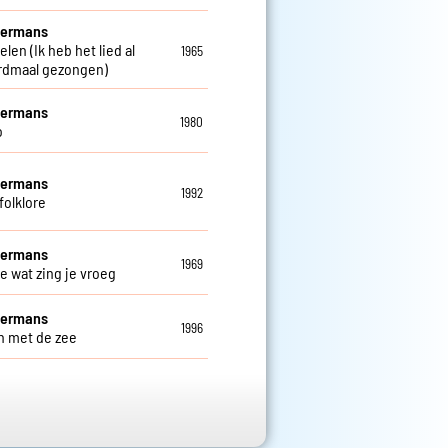
Hermans
elen (Ik heb het lied al
1965
rdmaal gezongen)
Hermans
1980
o
Hermans
1992
folklore
Hermans
1969
e wat zing je vroeg
Hermans
1996
jn met de zee