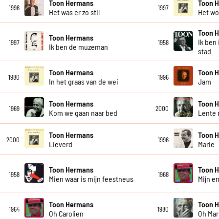
Toon Hermans
Toon 
1996
1997
Het was er zo stil
Het w
Toon 
Toon Hermans
Ik ben
1997
1958
Ik ben de muzeman
stad
Toon Hermans
Toon 
1980
1996
In het graas van de wei
Jam
Toon Hermans
Toon 
1969
2000
Kom we gaan naar bed
Lente
Toon Hermans
Toon 
2000
1996
Lieverd
Marie
Toon Hermans
Toon 
1958
1968
Mien waar is mijn feestneus
Mijn en
Toon Hermans
Toon 
1964
1980
Oh Carolien
Oh Mari