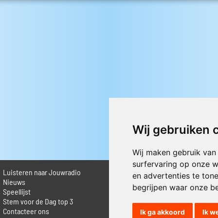
Wij gebruiken 
Wij maken gebruik van
surfervaring op onze w
Luisteren naar Jouwradio
► Livestream informatie
en advertenties te ton
 Nieuws
► Muziek opzoeken
begrijpen waar onze b
Speellijst
► Vlaamse 100 Aller tijden
Stem voor de Dag top 3
► De 50 beste van...
Contacteer ons
► Adverteren op Jouwradio
Ik ga akkoord
Ik w