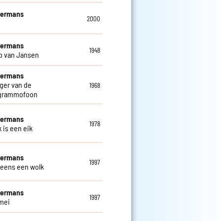
Hermans
2000
Hermans
1948
p van Jansen
Hermans
nger van de
1968
rgrammofoon
Hermans
1978
 is een eik
Hermans
1997
 eens een wolk
Hermans
1997
 mei