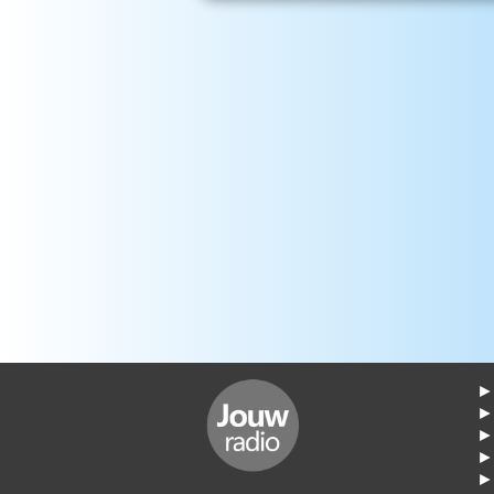
► 
►
► 
► 
► 