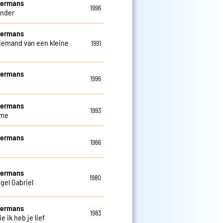
Hermans
1996
onder
Hermans
 iemand van een kleine
1991
Hermans
1996
Hermans
1993
 me
Hermans
1966
Hermans
1980
gel Gabriel
Hermans
1983
e ik heb je lief