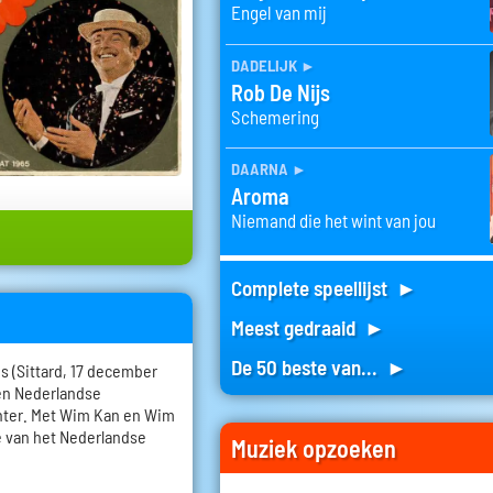
Engel van mij
dadelijk
►
Rob De Nijs
Schemering
daarna
►
Aroma
Niemand die het wint van jou
Complete speellijst ►
Meest gedraaid ►
De 50 beste van... ►
 (Sittard, 17 december
een Nederlandse
chter. Met Wim Kan en Wim
e van het Nederlandse
Muziek opzoeken