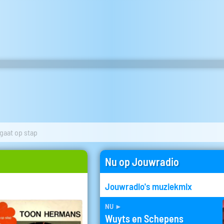
gaat op stap
Nu op Jouwradio
Jouwradio's muziekmix
nu
►
Wuyts en Schepens