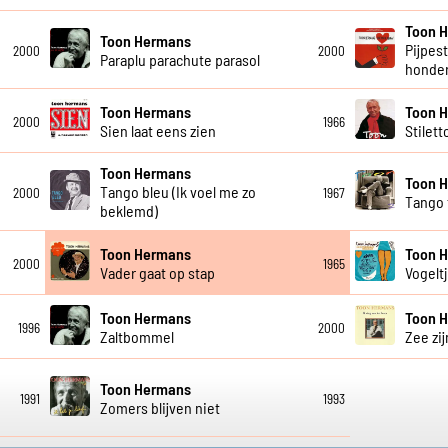
Toon 
Toon Hermans
Pijpest
2000
2000
Paraplu parachute parasol
honde
Toon Hermans
Toon 
2000
1966
Sien laat eens zien
Stilett
Toon Hermans
Toon 
Tango bleu (Ik voel me zo
2000
1967
Tango 
beklemd)
Toon Hermans
Toon 
2000
1965
Vader gaat op stap
Vogeltj
Toon Hermans
Toon 
1996
2000
Zaltbommel
Zee zi
Toon Hermans
1991
1993
Zomers blijven niet