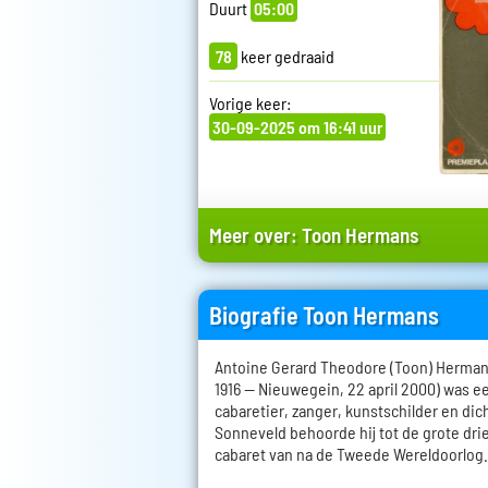
Duurt
05:00
78
keer gedraaid
Vorige keer:
30-09-2025 om 16:41 uur
Meer over:
Toon Hermans
Biografie Toon Hermans
Antoine Gerard Theodore (Toon) Hermans
1916 — Nieuwegein, 22 april 2000) was 
cabaretier, zanger, kunstschilder en di
Sonneveld behoorde hij tot de grote dri
cabaret van na de Tweede Wereldoorlog.