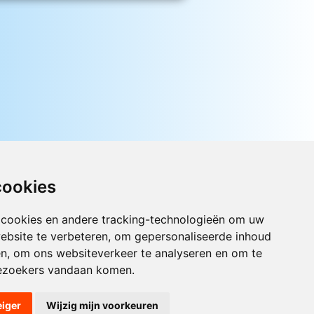
cookies
 cookies en andere tracking-technologieën om uw
ebsite te verbeteren, om gepersonaliseerde inhoud
Luister nu naar Jouwradio! De beste
en, om ons websiteverkeer te analyseren en om te
Nederlandstalige muziek uit de lage
ezoekers vandaan komen.
landen hoor je hier al 20 jaar. In
digitale kwaliteit op je laptop, tablet
of smartphone.
eiger
Wijzig mijn voorkeuren