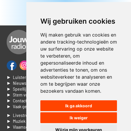
Wij gebruiken cookies
Wij maken gebruik van cookies en
andere tracking-technologieën om
uw surfervaring op onze website
te verbeteren, om
gepersonaliseerde inhoud en
advertenties te tonen, om ons
websiteverkeer te analyseren en
► Luisteren naar Jouwradio
► Nieuws
om te begrijpen waar onze
► Speellijst
bezoekers vandaan komen.
► Stem voor de Dag top 3
► Contacteer ons
Ik ga akkoord
► Vaak gestelde vragen
► Livestream informatie
Ik weiger
► Muziek opzoeken
► Vlaamse 100 Aller tijden
Wijzig mijn voorkeuren