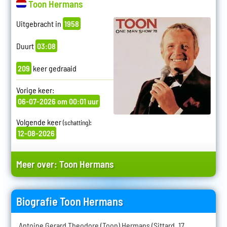
Toon Hermans
Uitgebracht in
1958
Duurt
03:08
209
keer gedraaid
Vorige keer:
06-07-2026 om 00:01 uur
Volgende keer
:
(schatting)
12-08-2026
Meer over:
Toon Hermans
Biografie Toon Hermans
Antoine Gerard Theodore (Toon) Hermans (Sittard, 17