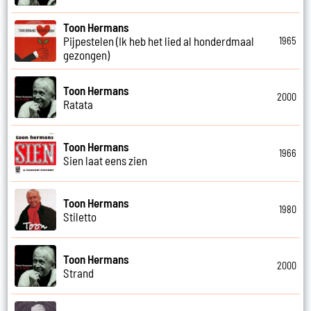
Toon Hermans
Pijpestelen (Ik heb het lied al honderdmaal
1965
gezongen)
Toon Hermans
2000
Ratata
Toon Hermans
1966
Sien laat eens zien
Toon Hermans
1980
Stiletto
Toon Hermans
2000
Strand