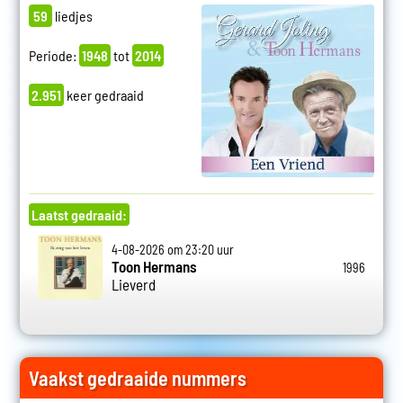
59
liedjes
Periode:
1948
tot
2014
2.951
keer gedraaid
Laatst gedraaid:
4-08-2026 om 23:20 uur
Toon Hermans
1996
Lieverd
Vaakst gedraaide nummers