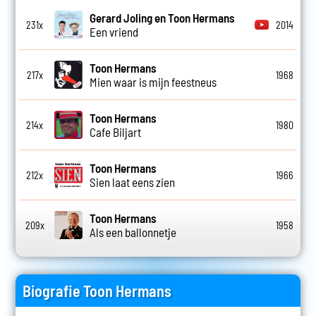
Gerard Joling en Toon Hermans
231x
2014
Een vriend
Toon Hermans
217x
1968
Mien waar is mijn feestneus
Toon Hermans
214x
1980
Cafe Biljart
Toon Hermans
212x
1966
Sien laat eens zien
Toon Hermans
209x
1958
Als een ballonnetje
Biografie Toon Hermans