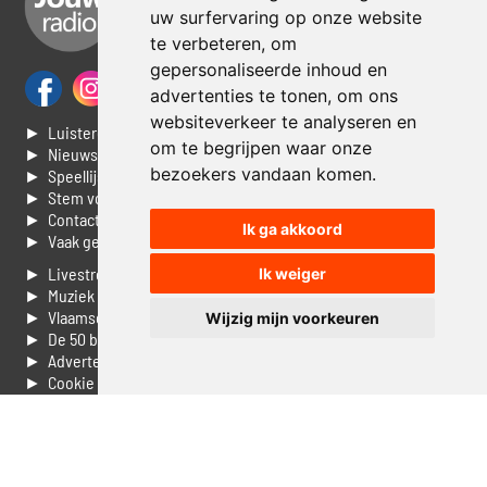
uw surfervaring op onze website
te verbeteren, om
gepersonaliseerde inhoud en
advertenties te tonen, om ons
websiteverkeer te analyseren en
► Luisteren naar Jouwradio
om te begrijpen waar onze
► Nieuws
bezoekers vandaan komen.
► Speellijst
► Stem voor de Dag top 3
► Contacteer ons
Ik ga akkoord
► Vaak gestelde vragen
► Livestream informatie
Ik weiger
► Muziek opzoeken
► Vlaamse 100 Aller tijden
Wijzig mijn voorkeuren
► De 50 beste van...
► Adverteren op Jouwradio
► Cookie voorkeuren wijzigen
► Privacyinformatie
Luister nu naar Jouwradio! De beste Nederlandstalige muziek
uit de lage landen hoor je hier al 20 jaar. In digitale kwaliteit op je
laptop, tablet of smartphone.