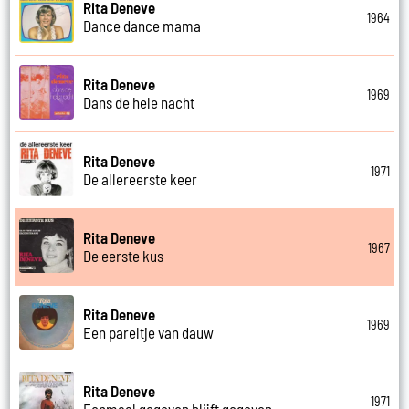
Rita Deneve
1964
Dance dance mama
Rita Deneve
1969
Dans de hele nacht
Rita Deneve
1971
De allereerste keer
Rita Deneve
1967
De eerste kus
Rita Deneve
1969
Een pareltje van dauw
Rita Deneve
1971