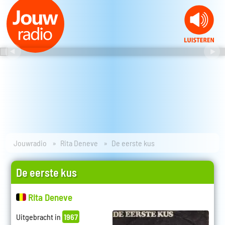
Jouwradio
Rita Deneve
De eerste kus
De eerste kus
Rita Deneve
Uitgebracht in
1967