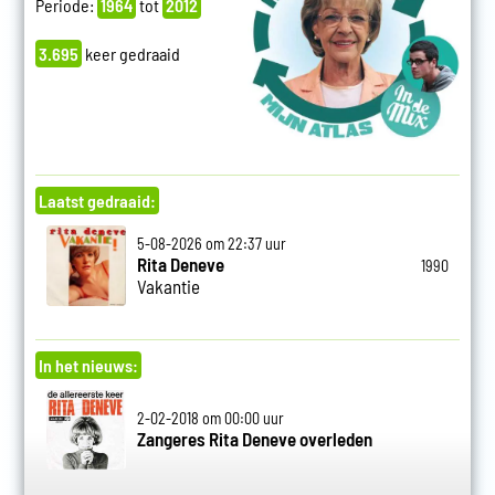
Periode:
1964
tot
2012
3.695
keer gedraaid
Laatst gedraaid:
5-08-2026 om 22:37 uur
Rita Deneve
1990
Vakantie
In het nieuws:
2-02-2018 om 00:00 uur
Zangeres Rita Deneve overleden