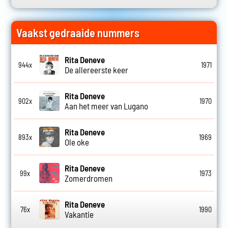
Vaakst gedraaide nummers
Rita Deneve
944x
1971
De allereerste keer
Rita Deneve
902x
1970
Aan het meer van Lugano
Rita Deneve
893x
1969
Ole oke
Rita Deneve
99x
1973
Zomerdromen
Rita Deneve
76x
1990
Vakantie