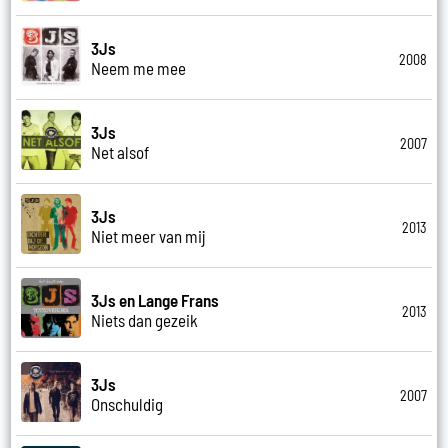
3Js
2008
Neem me mee
3Js
2007
Net alsof
3Js
2013
Niet meer van mij
3Js en Lange Frans
2013
Niets dan gezeik
3Js
2007
Onschuldig