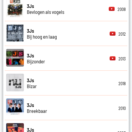
3Js
2008
Bevlogen als vogels
3Js
2012
Bij hoog en laag
3Js
2013
Bijzonder
3Js
2018
Bizar
3Js
2010
Breekbaar
3Js