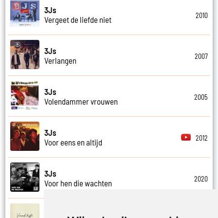
3Js
2010
Vergeet de liefde niet
3Js
2007
Verlangen
3Js
2005
Volendammer vrouwen
3Js
2012
Voor eens en altijd
3Js
2020
Voor hen die wachten
3Js