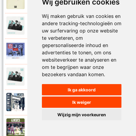
Wij gebruiken cookies
2021
Vreemde leegte
Wij maken gebruik van cookies en
3Js
andere tracking-technologieën om
2020
Waarom zou je gaan
uw surfervaring op onze website
te verbeteren, om
gepersonaliseerde inhoud en
3Js
2010
advertenties te tonen, om ons
Wacht op mij
websiteverkeer te analyseren en
om te begrijpen waar onze
3Js
bezoekers vandaan komen.
2020
Wat als (Ik wil jou bij me)
Ik ga akkoord
3Js
Ik weiger
2012
Wat een avond
Wijzig mijn voorkeuren
3Js en Ellen Ten Damme
2010
Wat is dromen