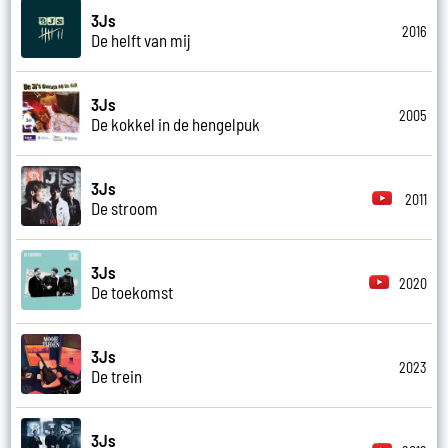
3Js
2016
De helft van mij
3Js
2005
De kokkel in de hengelpuk
3Js
2011
De stroom
3Js
2020
De toekomst
3Js
2023
De trein
3Js