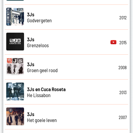
3Js
2012
Godvergeten
3Js
2015
Grenzeloos
3Js
2008
Groen geel rood
3Js en Cuca Roseta
2013
He Lissabon
3Js
2007
Het goeie leven