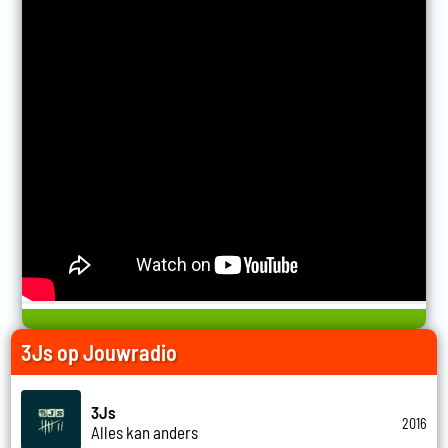
3Js op Jouwradio
3Js
2016
Alles kan anders