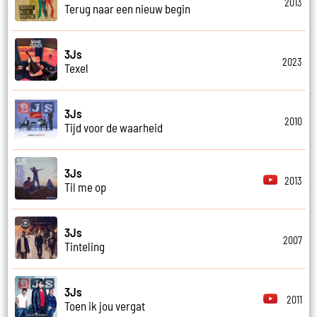
2013
Terug naar een nieuw begin
3Js
2023
Texel
3Js
2010
Tijd voor de waarheid
3Js
2013
Til me op
3Js
2007
Tinteling
3Js
2011
Toen ik jou vergat