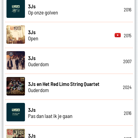
3Js
2016
Op onze golven
3Js
2015
Open
3Js
2007
Ouderdom
3Js en Het Red Limo String Quartet
2024
Ouderdom
3Js
2016
Pas dan laat ik je gaan
3Js