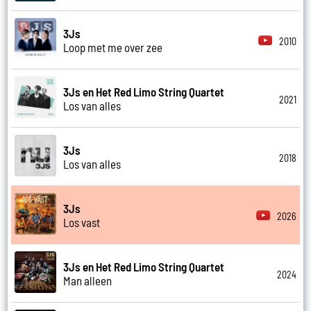
3Js
2010
Loop met me over zee
3Js en Het Red Limo String Quartet
2021
Los van alles
3Js
2018
Los van alles
3Js
2026
Los vast
3Js en Het Red Limo String Quartet
2024
Man alleen