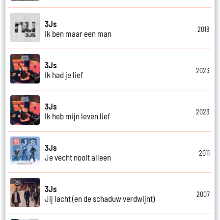
3Js
2018
Ik ben maar een man
3Js
2023
Ik had je lief
3Js
2023
Ik heb mijn leven lief
3Js
2011
Je vecht nooit alleen
3Js
2007
Jij lacht (en de schaduw verdwijnt)