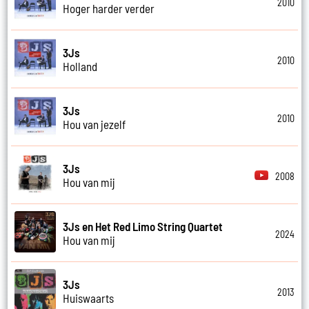
2010
Hoger harder verder
3Js
2010
Holland
3Js
2010
Hou van jezelf
3Js
2008
Hou van mij
3Js en Het Red Limo String Quartet
2024
Hou van mij
3Js
2013
Huiswaarts