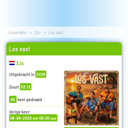
Jouwradio
3Js
Los vast
Los vast
3Js
Uitgebracht in
2026
Duurt
03:12
66
keer gedraaid
Vorige keer:
06-08-2026 om 08:00 uur