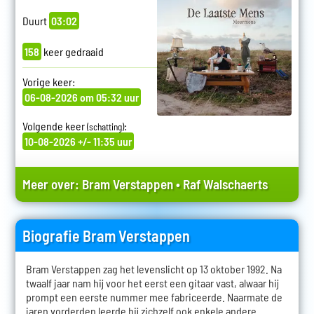
Duurt
03:02
158
keer gedraaid
Vorige keer:
06-08-2026 om 05:32 uur
Volgende keer
:
(schatting)
10-08-2026 +/- 11:35 uur
Meer over:
Bram Verstappen
•
Raf Walschaerts
Biografie Bram Verstappen
Bram Verstappen zag het levenslicht op 13 oktober 1992. Na
twaalf jaar nam hij voor het eerst een gitaar vast, alwaar hij
prompt een eerste nummer mee fabriceerde. Naarmate de
jaren vorderden leerde hij zichzelf ook enkele andere