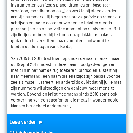
instrumenten aan (zoals piano, drum, cajon, basgitaar,
saxofoon, mondharmonica...) en werkte hij steeds verder
aan zijn nummers. Hij begon ook proza, poëzie en romans te
schrijven en mede daardoor werden de teksten steeds
persoonlijker en op hetzelfde moment ook universeler. Met
zijn liedjes probeert hij te troosten, gelukkig te maken,
gedachten te verzetten, maar vooral een antwoord te
bieden op de vragen van elke dag.
Van 2015 tot 2018 trad Bram op onder de naam 'Farse', maar
op 19 april 2018 moest hij deze naam noodgedwongen en
met pijn in het hart de rug toekeren. Sindsdien luistert hij
naar 'Meermens', een naam die enerzijds zijn passie voor de
zee als muze illustreert, en anderzijds duidt dat hij jullie met
zijn nummers wil uitnodigen om opnieuw 'meer mens' te
worden. Bovendien krijgt Meermens sinds 2018 soms ook
versterking van een saxofonist, die met zijn wondermooie
klanken het geheel ondersteunt.
Lees verder ►
Officiele website ►