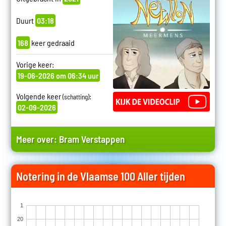
Duurt
03:18
168
keer gedraaid
Vorige keer:
19-06-2026 om 06:34 uur
Volgende keer
:
(schatting)
02-09-2026
Meer over:
Bram Verstappen
Notering in de Vlaamse 100 Aller tijden
1
20