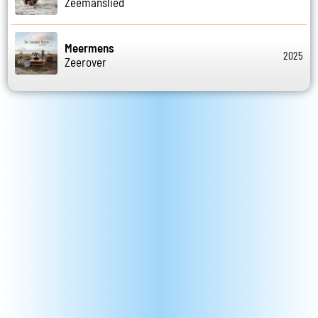
Zeemanslied
Meermens
2025
Zeerover