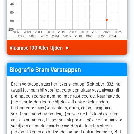
40
60
80
100
2007
2009
2011
2013
2015
2017
2019
2021
2023
2025
2008
2010
2012
2014
2016
2018
2020
2022
2024
Vlaamse 100 Aller tijden ►
Biografie Bram Verstappen
Bram Verstappen zag het levenslicht op 13 oktober 1992. Na
twaalf jaar nam hij voor het eerst een gitaar vast, alwaar hij
prompt een eerste nummer mee fabriceerde. Naarmate de
jaren vorderden leerde hij zichzelf ook enkele andere
instrumenten aan (zoals piano, drum, cajon, basgitaar,
saxofoon, mondharmonica...) en werkte hij steeds verder
aan zijn nummers. Hij begon ook proza, poëzie en romans te
schrijven en mede daardoor werden de teksten steeds
persoonlijker en op hetzelfde moment ook universeler. Met