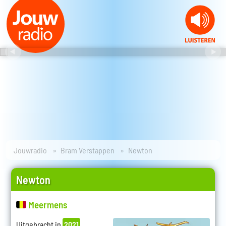
Jouwradio
Bram Verstappen
Newton
Newton
Meermens
Uitgebracht in
2021