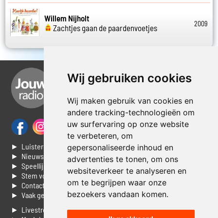
Willem Nijholt
2009
Zachtjes gaan de paardenvoetjes
Wij gebruiken cookies
Wij maken gebruik van cookies en
andere tracking-technologieën om
uw surfervaring op onze website
te verbeteren, om
► Luisteren naar Jouwradio
gepersonaliseerde inhoud en
► Nieuws
advertenties te tonen, om ons
► Speellijst
websiteverkeer te analyseren en
► Stem voor de Dag top 3
om te begrijpen waar onze
► Contacteer ons
bezoekers vandaan komen.
► Vaak gestelde vragen
► Livestream informatie