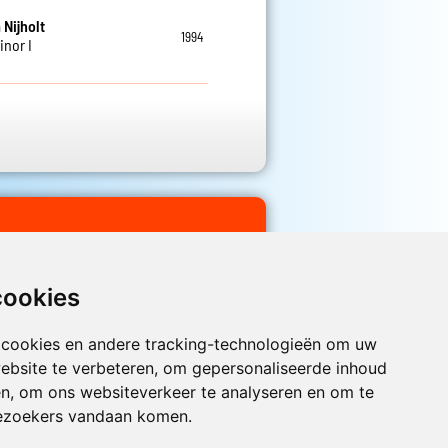
 Nijholt
1994
inor I
Labij
1977
cookies
 nou toch heb gelezen
 cookies en andere tracking-technologieën om uw
ebsite te verbeteren, om gepersonaliseerde inhoud
Luister nu naar Jouwradio! De beste
en, om ons websiteverkeer te analyseren en om te
Nederlandstalige muziek uit de lage
ezoekers vandaan komen.
landen hoor je hier al 20 jaar. In
digitale kwaliteit op je laptop, tablet