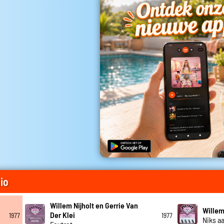
io
Willem Nijholt en Gerrie Van
Willem
Der Klei
1977
1977
Niks a