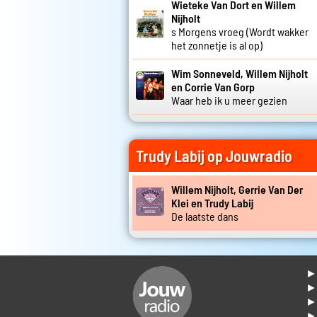
Wieteke Van Dort en Willem
Nijholt
s Morgens vroeg (Wordt wakker
het zonnetje is al op)
Wim Sonneveld, Willem Nijholt
en Corrie Van Gorp
Waar heb ik u meer gezien
Trudy Labij op Jouwradio
Willem Nijholt, Gerrie Van Der
Klei en Trudy Labij
De laatste dans
► 
►
► 
► 