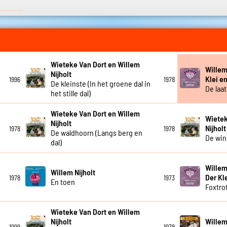
Wieteke Van Dort en Willem
Willem
Nijholt
Klei en
1996
1978
De kleinste (In het groene dal in
De laa
het stille dal)
Wieteke Van Dort en Willem
Wietek
Nijholt
Nijholt
1978
1978
De waldhoorn (Langs berg en
De win
dal)
Willem
Willem Nijholt
Der Kl
1978
1973
En toen
Foxtro
Wieteke Van Dort en Willem
Nijholt
Willem
1999
1978