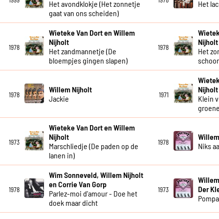
Het avondklokje (Het zonnetje
Het la
gaat van ons scheiden)
Wieteke Van Dort en Willem
Wietek
Nijholt
Nijholt
1978
1978
Het zandmannetje (De
Het zon
bloempjes gingen slapen)
schoo
Wietek
Willem Nijholt
Nijholt
1978
1971
Jackie
Klein v
groene
Wieteke Van Dort en Willem
Nijholt
Willem
1973
1978
Marschliedje (De paden op de
Niks a
lanen in)
Wim Sonneveld, Willem Nijholt
Willem
en Corrie Van Gorp
Der Kl
1978
1973
Parlez-moi d'amour - Doe het
Pompa
doek maar dicht