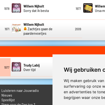
Willem Nijholt
Willem
1978
1977
Sorry dat ik besta
Ursa m
Willem Nijholt
Zachtjes gaan de
1971
2009
paardenvoetjes
Trudy Labij
Trudy 
1977
1977
Wij gebruiken 
Over tijd
Wat ik
Wij maken gebruik van
surfervaring op onze w
Luisteren naar Jouwradio
► Livestream informatie
en advertenties te ton
 Nieuws
► Muziek opzoeken
begrijpen waar onze b
Speellijst
► Vlaamse 100 Aller tijden
Stem voor de Dag top 3
► De 50 beste van...