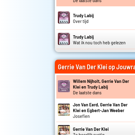
De laatste dans
Trudy Labij
Over tijd
Trudy Labij
Wat ik nou toch heb gelezen
Gerrie Van Der Klei op Jouwr
Willem Nijholt, Gerrie Van Der
Klei en Trudy Labij
De laatste dans
Jon Van Eerd, Gerrie Van Der
Klei en Egbert-Jan Weeber
Josefien
Gerrie Van Der Klei
Zo heerlijk rustig