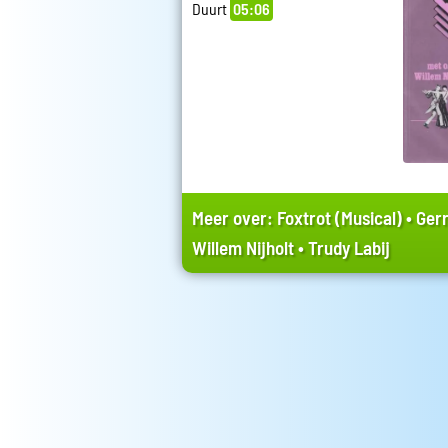
Duurt
05:06
Meer over:
Foxtrot (Musical)
•
Gerr
Willem Nijholt
•
Trudy Labij