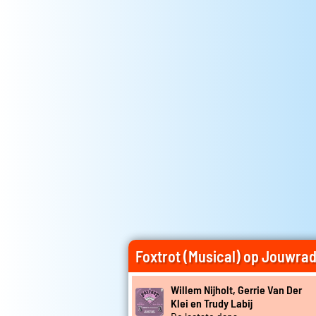
Foxtrot (Musical) op Jouwrad
Willem Nijholt, Gerrie Van Der
Klei en Trudy Labij