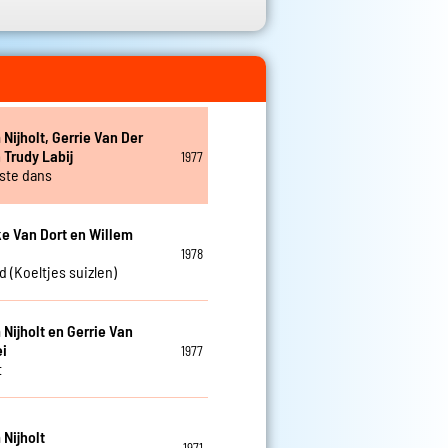
 Nijholt, Gerrie Van Der
 Trudy Labij
1977
tste dans
e Van Dort en Willem
1978
d (Koeltjes suizlen)
 Nijholt en Gerrie Van
ei
1977
t
 Nijholt
1971