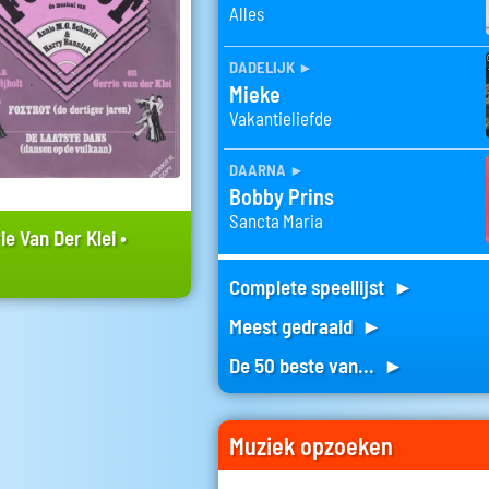
Alles
dadelijk
►
Mieke
Vakantieliefde
daarna
►
Bobby Prins
Sancta Maria
ie Van Der Klei
•
Complete speellijst ►
Meest gedraaid ►
De 50 beste van... ►
Muziek opzoeken