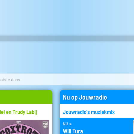
aatste dans
Nu op Jouwradio
lei en Trudy Labij
Jouwradio's muziekmix
nu
►
Will Tura