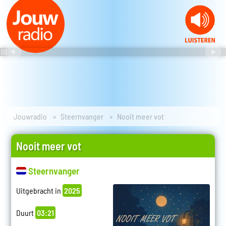
Jouwradio
Steernvanger
Nooit meer vot
Nooit meer vot
Steernvanger
Uitgebracht in
2025
Duurt
03:21