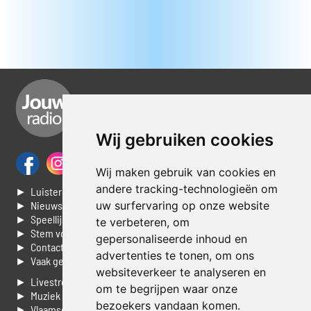
Wij gebruiken cookies
Wij maken gebruik van cookies en
andere tracking-technologieën om
► Luisteren naar Jouwradio
► Nieuws
uw surfervaring op onze website
► Speellijst
te verbeteren, om
► Stem voor de Dag top 3
gepersonaliseerde inhoud en
► Contacteer ons
advertenties te tonen, om ons
► Vaak gestelde vragen
websiteverkeer te analyseren en
► Livestream informatie
om te begrijpen waar onze
► Muziek opzoeken
bezoekers vandaan komen.
► Vlaamse 100 Aller tijden