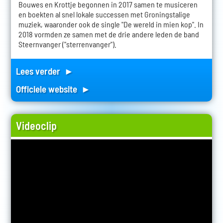
Bouwes en Krottje begonnen in 2017 samen te musiceren
en boekten al snel lokale successen met Groningstalige
muziek, waaronder ook de single "De wereld in mien kop". In
2018 vormden ze samen met de drie andere leden de band
Steernvanger ("sterrenvanger").
Lees verder ►
Officiele website ►
Videoclip