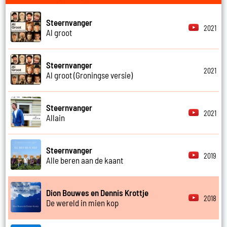
Steernvanger
2021
Al groot
Steernvanger
2021
Al groot (Groningse versie)
Steernvanger
2021
Allain
Steernvanger
2019
Alle beren aan de kaant
Dion Bouwes en Dennis Krottje
2018
De wereld in mien kop