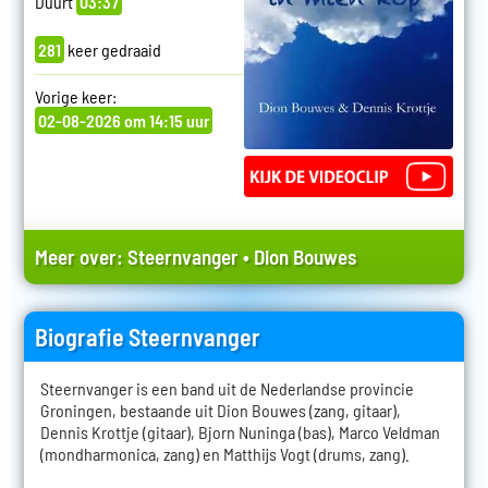
Duurt
03:37
281
keer gedraaid
Vorige keer:
02-08-2026 om 14:15 uur
Meer over:
Steernvanger
•
Dion Bouwes
Biografie Steernvanger
Steernvanger is een band uit de Nederlandse provincie
Groningen, bestaande uit Dion Bouwes (zang, gitaar),
Dennis Krottje (gitaar), Bjorn Nuninga (bas), Marco Veldman
(mondharmonica, zang) en Matthijs Vogt (drums, zang).