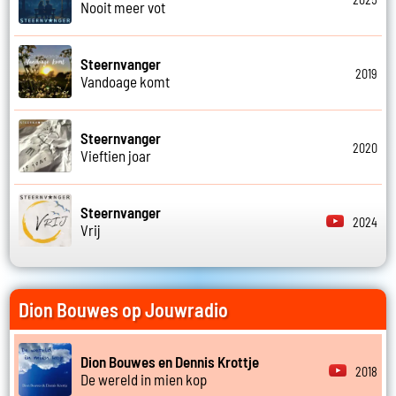
Nooit meer vot
Steernvanger
2019
Vandoage komt
Steernvanger
2020
Vieftien joar
Steernvanger
2024
Vrij
Dion Bouwes op Jouwradio
Dion Bouwes en Dennis Krottje
2018
De wereld in mien kop