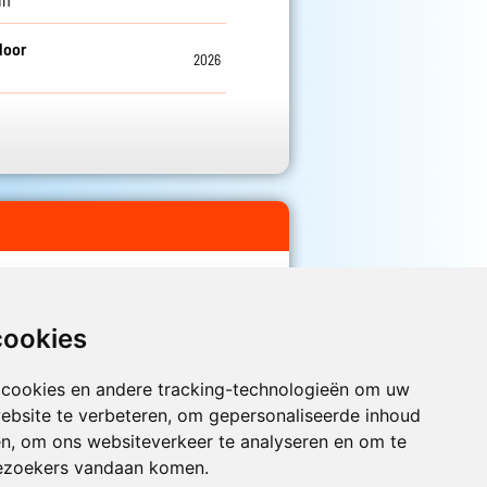
loor
2026
g
cookies
 cookies en andere tracking-technologieën om uw
Luister nu naar Jouwradio! De beste
Nederlandstalige muziek uit de lage
ebsite te verbeteren, om gepersonaliseerde inhoud
landen hoor je hier al 20 jaar. In
en, om ons websiteverkeer te analyseren en om te
digitale kwaliteit op je laptop, tablet
ezoekers vandaan komen.
of smartphone.