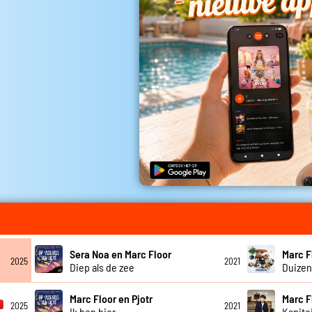
Sera Noa en Marc Floor
Marc F
2025
2021
Diep als de zee
Duizen
Marc Floor en Pjotr
Marc F
2025
2021
Ik ben hier
Kapite