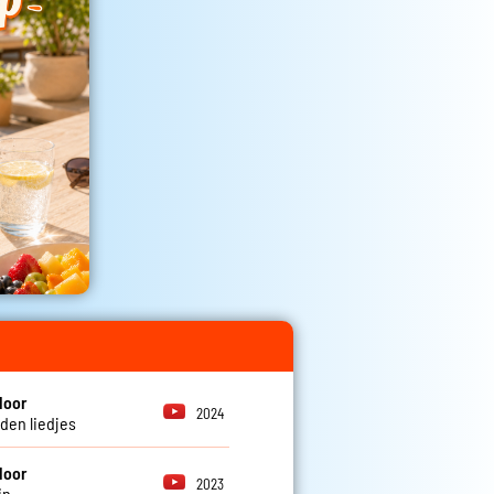
loor
2024
den liedjes
loor
2023
in