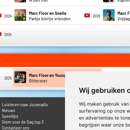
Marc Floor en Snelle
Marc F
2024
2026
Parkje biertje vrienden
Vrijda
2024
o
Marc Floor en Young Dylan
2025
2025
Bitterzoet
Wij gebruiken 
Wij maken gebruik van
Luisteren naar Jouwradio
► Livestream informatie
 Nieuws
► Muziek opzoeken
surfervaring op onze w
Speellijst
► Vlaamse 100 Aller tijden
en advertenties te ton
Stem voor de Dag top 3
► De 50 beste van...
begrijpen waar onze b
Contacteer ons
► Adverteren op Jouwradio