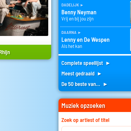
dadelijk
►
Benny Neyman
Vrij en bij jou zijn
daarna
►
Lenny en De Wespen
Als het kan
Rhijn
Complete speellijst ►
Meest gedraaid ►
De 50 beste van... ►
Muziek opzoeken
Zoek op artiest of titel