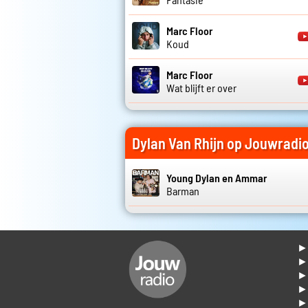
Marc Floor
Koud
Marc Floor
Wat blijft er over
Dylan Van Rhijn op Jouwradi
Young Dylan en Ammar
Barman
► 
►
► 
► 
► 