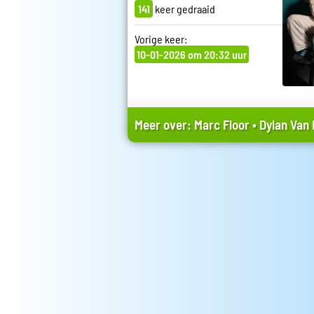
141
keer gedraaid
Vorige keer:
10-01-2026 om 20:32 uur
Meer over:
Marc Floor
•
Dylan Van 