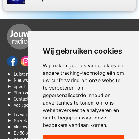
Wij gebruiken cookies
Wij maken gebruik van cookies en
andere tracking-technologieën om
► Luisteren naar Jouwradio
► Nieuws
uw surfervaring op onze website
► Speellijst
te verbeteren, om
► Stem voor de Dag top 3
gepersonaliseerde inhoud en
► Contacteer ons
advertenties te tonen, om ons
► Vaak gestelde vragen
websiteverkeer te analyseren en
► Livestream informatie
om te begrijpen waar onze
► Muziek opzoeken
bezoekers vandaan komen.
► Vlaamse 100 Aller tijden
► De 50 beste van...
► Adverteren op Jouwradio