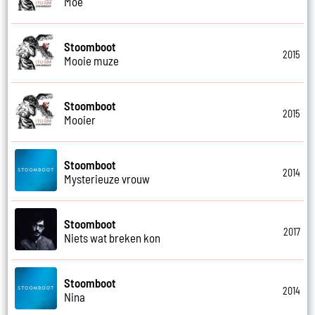
Moe
Stoomboot
2015
Mooie muze
Stoomboot
2015
Mooier
Stoomboot
2014
Mysterieuze vrouw
Stoomboot
2017
Niets wat breken kon
Stoomboot
2014
Nina