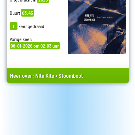
Duurt
03:45
1
keer gedraaid
Vorige keer:
08-01-2026 om 02:03 uur
Meer over:
Nite Kite
•
Stoomboot