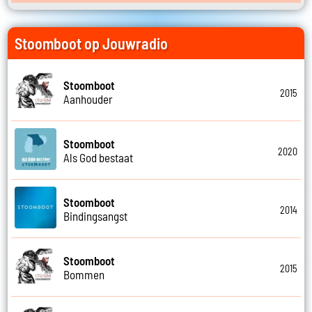
Stoomboot op Jouwradio
Stoomboot
2015
Aanhouder
Stoomboot
2020
Als God bestaat
Stoomboot
2014
Bindingsangst
Stoomboot
2015
Bommen