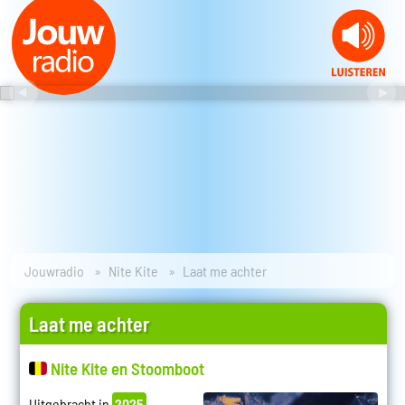
Jouwradio
Nite Kite
Laat me achter
Laat me achter
Nite Kite en Stoomboot
Uitgebracht in
2025