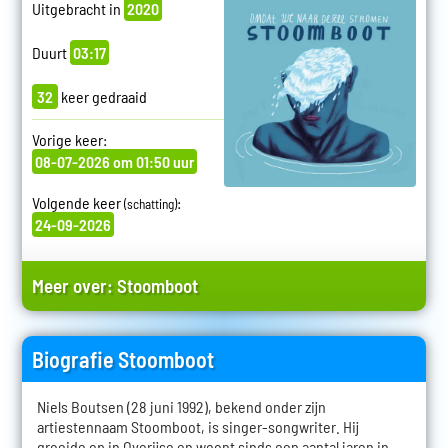
Uitgebracht in
2020
Duurt
03:17
32
keer gedraaid
Vorige keer:
08-07-2026 om 01:50 uur
Volgende keer
:
(schatting)
24-09-2026
Meer over:
Stoomboot
Biografie Stoomboot
Niels Boutsen (28 juni 1992), bekend onder zijn
artiestennaam Stoomboot, is singer-songwriter. Hij
groeide op in Overijse en woont sinds een aantal jaren in