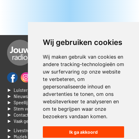
Wij gebruiken cookies
Wij maken gebruik van cookies en
andere tracking-technologieën om
uw surfervaring op onze website
te verbeteren, om
gepersonaliseerde inhoud en
► Luisteren naar Jouwradio
advertenties te tonen, om ons
► Nieuws
websiteverkeer te analyseren en
► Speellijst
► Stem voor de Dag top 3
om te begrijpen waar onze
► Contacteer ons
bezoekers vandaan komen.
► Vaak gestelde vragen
► Livestream informatie
Ik ga akkoord
► Muziek opzoeken