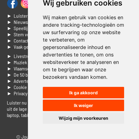
Wij gebruiken cookies
► Luisteren naar Jouwradio
Wij maken gebruik van cookies en
► Nieuws
andere tracking-technologieën om
► Speellijst
uw surfervaring op onze website
► Stem voor de Dag top 3
te verbeteren, om
► Contacteer ons
► Vaak gestelde vragen
gepersonaliseerde inhoud en
advertenties te tonen, om ons
► Livestream informatie
websiteverkeer te analyseren en
► Muziek opzoeken
► Vlaamse 100 Aller tijden
om te begrijpen waar onze
► De 50 beste van...
bezoekers vandaan komen.
► Adverteren op Jouwradio
► Cookie voorkeuren wijzigen
Ik ga akkoord
► Privacyinformatie
Luister nu naar Jouwradio! De beste Nederlandstalige muziek
Ik weiger
uit de lage landen hoor je hier al 20 jaar. In digitale kwaliteit op je
laptop, tablet of smartphone.
Wijzig mijn voorkeuren
© Jouwradio 2006 - 2026 - alle rechten voorbehouden.