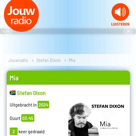
Jouwradio
Stefan Dixon
Mia
Mia
Stefan Dixon
Uitgebracht in
2024
Duurt
03:45
2
keer gedraaid