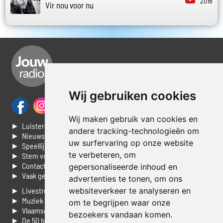
2016
Vir nou voor nu
Wij gebruiken cookies
Wij maken gebruik van cookies en
► Luisteren naar Jouwradio
andere tracking-technologieën om
► Nieuws
uw surfervaring op onze website
► Speellijst
te verbeteren, om
► Stem voor de Dag top 3
► Contacteer ons
gepersonaliseerde inhoud en
► Vaak gestelde vragen
advertenties te tonen, om ons
websiteverkeer te analyseren en
► Livestream informatie
► Muziek opzoeken
om te begrijpen waar onze
► Vlaamse 100 Aller tijden
bezoekers vandaan komen.
► De 50 beste van...