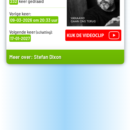
232
keer gedraaid
Vorige keer:
09-03-2026 om 20:33 uur
Volgende keer
:
(schatting)
17-01-2027
Meer over:
Stefan Dixon