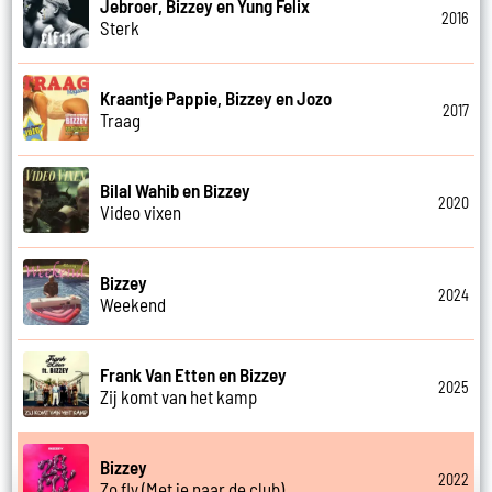
Jebroer, Bizzey en Yung Felix
2016
Sterk
Kraantje Pappie, Bizzey en Jozo
2017
Traag
Bilal Wahib en Bizzey
2020
Video vixen
Bizzey
2024
Weekend
Frank Van Etten en Bizzey
2025
Zij komt van het kamp
Bizzey
2022
Zo fly (Met je naar de club)