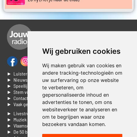
Wij gebruiken cookies
Wij maken gebruik van cookies en
andere tracking-technologieën om
► Luisteren naar Jouwradio
► Nieuws
uw surfervaring op onze website
► Speellijst
te verbeteren, om
► Stem voor de Dag top 3
gepersonaliseerde inhoud en
► Contacteer ons
advertenties te tonen, om ons
► Vaak gestelde vragen
websiteverkeer te analyseren en
► Livestream informatie
om te begrijpen waar onze
► Muziek opzoeken
bezoekers vandaan komen.
► Vlaamse 100 Aller tijden
► De 50 beste van...