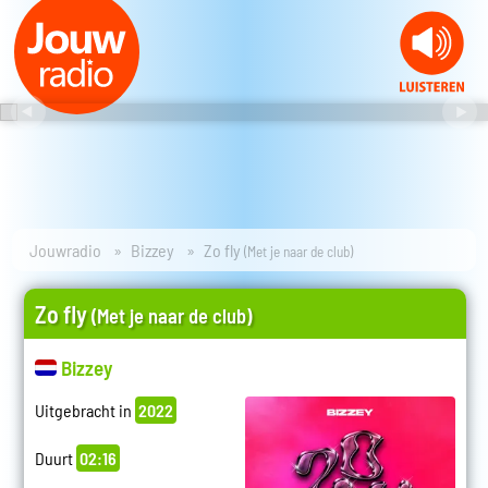
Jouwradio
Bizzey
Zo fly
(Met je naar de club)
Zo fly
(Met je naar de club)
Bizzey
Uitgebracht in
2022
Duurt
02:16